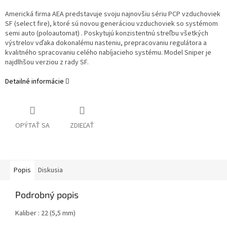
Americká firma AEA predstavuje svoju najnovšiu sériu PCP vzduchoviek
SF (select fire), ktoré sú novou generáciou vzduchoviek so systémom
semi auto (poloautomat) . Poskytujú konzistentnú streľbu všetkých
výstrelov vďaka dokonalému nasteniu, prepracovaniu regulátora a
kvalitného spracovaniu celého nabíjacieho systému. Model Sniper je
najdlhšou verziou z rady SF.
Detailné informácie
OPÝTAŤ SA
ZDIEĽAŤ
Popis
Diskusia
Podrobný popis
Kaliber : 22 (5,5 mm)