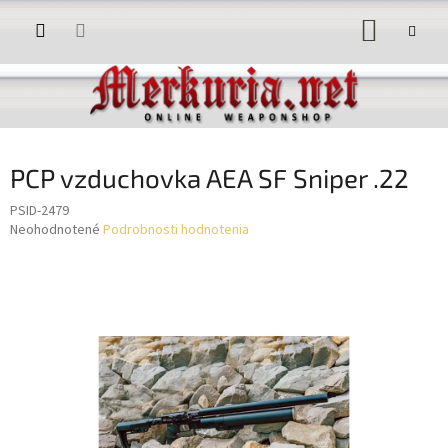
Prejsť
NÁKUP
na
obsah
KOŠÍK
PCP vzduchovka AEA SF Sniper .22
PSID-2479
Priemerné
Neohodnotené
Podrobnosti hodnotenia
hodnotenie
produktu
je
0,0
z
5
hviezdičiek.