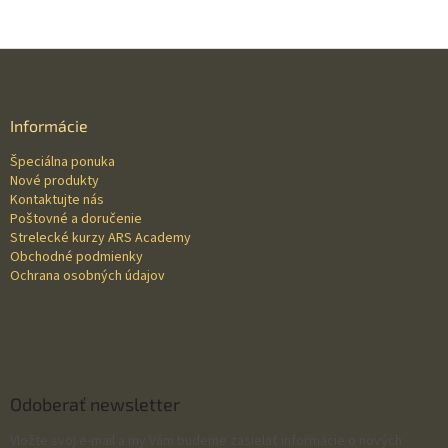
Z
á
p
ä
Informácie
t
Špeciálna ponuka
i
Nové produkty
e
Kontaktujte nás
Poštovné a doručenie
Strelecké kurzy ARS Academy
Obchodné podmienky
Ochrana osobných údajov
Odoberať newsletter
Vložte svoj e-mail a my Vám budeme zasielať informácie o nových