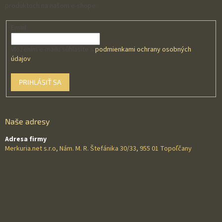
produktoch na našom e-shope.
Email
Vložením e-mailu súhlasíte s
podmienkami ochrany osobných
údajov
PRIHLÁSIŤ SA
Naše adresy
Adresa firmy
Merkuria.net s.r.o, Nám. M. R. Štefánika 30/33, 955 01 Topoľčany