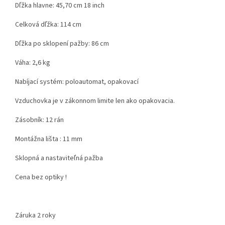
Dľžka hlavne: 45,70 cm 18 inch
Celková dľžka: 114 cm
Dľžka po sklopení pažby: 86 cm
Váha: 2,6 kg
Nabíjací systém: poloautomat, opakovací
Vzduchovka je v zákonnom limite len ako opakovacia.
Zásobník: 12 rán
Montážna lišta : 11 mm
Sklopná a nastaviteľná pažba
Cena bez optiky !
Záruka 2 roky