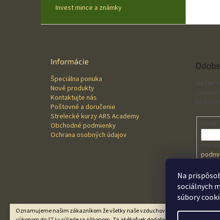
Invest mince a známky
Z
á
p
ä
Informácie
Odobe
t
Špeciálna ponuka
i
Vložte 
Nové produkty
e
zasielať
Kontaktujte nás
na našo
Poštovné a doručenie
Strelecké kurzy ARS Academy
Email
Obchodné podmienky
Ochrana osobných údajov
Vložen
podmi
údajo
Na prispôsob
sociálnych m
PRI
súbory cooki
Oznamujeme našim zákazníkom že všetky naše vzduchové zbrane sú predávané
výkonom do 17J v súlade so zákonom. Za akékoľvek dodatočné úpravy zákazní