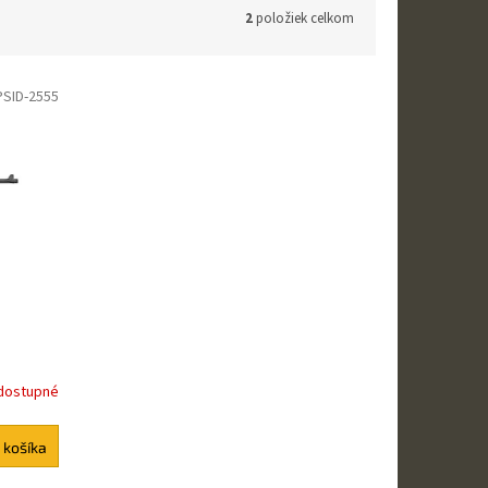
2
položiek celkom
PSID-2555
dostupné
 košíka