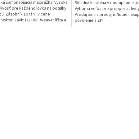
cká samonabíjacia malorážka. Vysoká
Skladná karabína v dostupnom kalib
livosť pre každého lovca na potulky
Výborná voľba pre prepper activity
ou. Zásobník 10 rán. V cene
Predaj len na predajni. Nutné náku
zátor. Závit 1/2 UNF. Weaver lišta a
povolenie a ZP!
...
O
v
l
á
d
a
c
i
e
p
r
v
k
y
v
ý
p
i