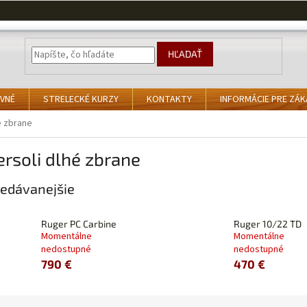
HĽADAŤ
VNÉ
STRELECKÉ KURZY
KONTAKTY
INFORMÁCIE PRE ZÁ
é zbrane
rsoli dlhé zbrane
edávanejšie
Ruger PC Carbine
Ruger 10/22 TD
Momentálne
Momentálne
nedostupné
nedostupné
790 €
470 €