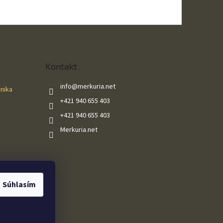
Kontakt
info
@
merkuria.net
ánika
+421 940 655 403
+421 940 655 403
Merkuria.net
Súhlasím