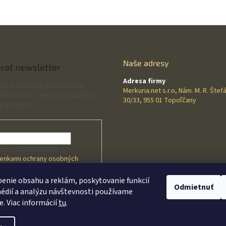
s
u
Naše adresy
rať newsletter
Adresa firmy
svoj e-mail a my Vám budeme
Merkuria.net s.r.o, Nám. M. R. Štef
 informácie o nových produktoch
30/33, 955 01 Topoľčany
m e-shope.
ím e-mailu súhlasíte s
enkami ochrany osobných
v
enie obsahu a reklám, poskytovanie funkcií
Odmietnuť
édií a analýzu návštevnosti používame
HLÁSIŤ SA
e. Viac informácií
tu
.
 s
kom