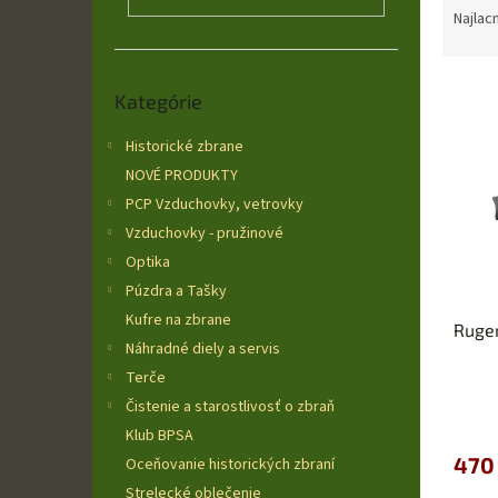
a
Najlac
d
e
Preskočiť
V
n
Kategórie
kategórie
ý
i
p
e
Historické zbrane
i
p
NOVÉ PRODUKTY
s
r
PCP Vzduchovky, vetrovky
p
o
Vzduchovky - pružinové
r
d
o
u
Optika
d
k
Púzdra a Tašky
u
t
Kufre na zbrane
Ruge
k
o
Náhradné diely a servis
t
v
Terče
o
v
Čistenie a starostlivosť o zbraň
Klub BPSA
470
Oceňovanie historických zbraní
Strelecké oblečenie