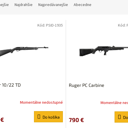
nejšie
Najdrahšie
Najpredávanejšie
Abecedne
Kód:
PSID-1935
Kód:
r 10/22 TD
Ruger PC Carbine
Momentálne nedostupné
Momentálne ne
Do košíka
Do
 €
790 €