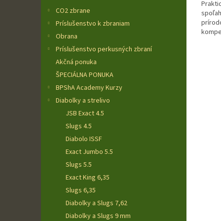
Prakti
CO2 zbrane
spoľah
prírod
Príslušenstvo k zbraniam
kompen
Obrana
kufrík v
Príslušenstvo perkusných zbraní
Akčná ponuka
ŠPECIÁLNA PONUKA
BPShA Academy Kurzy
Diabolky a strelivo
JSB Exact 4.5
Slugs 4.5
Diabolo ISSF
Exact Jumbo 5.5
Slugs 5.5
Exact King 6,35
Slugs 6,35
Diabolky a Slugs 7,62
Diabolky a Slugs 9 mm