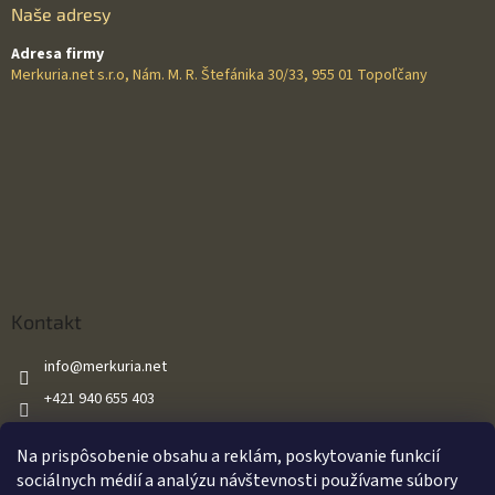
Naše adresy
Adresa firmy
Merkuria.net s.r.o, Nám. M. R. Štefánika 30/33, 955 01 Topoľčany
Kontakt
info
@
merkuria.net
+421 940 655 403
+421 940 655 403
Na prispôsobenie obsahu a reklám, poskytovanie funkcií
Merkuria.net
sociálnych médií a analýzu návštevnosti používame súbory