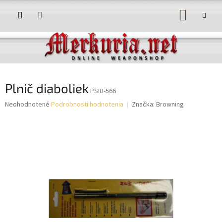
Prejsť
NÁKUP
na
obsah
KOŠÍK
Plnič diaboliek
PSID-566
Priemerné
Neohodnotené
Podrobnosti hodnotenia
Značka:
Browning
hodnotenie
produktu
je
0,0
z
5
hviezdičiek.