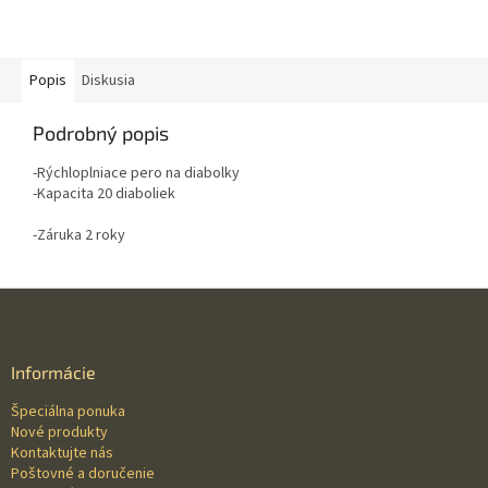
Popis
Diskusia
Podrobný popis
-Rýchloplniace pero na diabolky
-Kapacita 20 diaboliek
-Záruka 2 roky
Z
á
p
ä
Informácie
t
Špeciálna ponuka
i
Nové produkty
e
Kontaktujte nás
Poštovné a doručenie