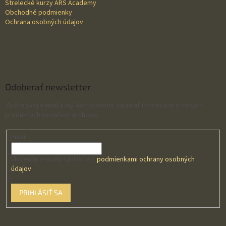
Strelecké kurzy ARS Academy
Obchodné podmienky
Ochrana osobných údajov
Odoberať newsletter
Vložte svoj e-mail a my Vám budeme zasielať informácie o nových
produktoch na našom e-shope.
Email
Vložením e-mailu súhlasíte s
podmienkami ochrany osobných
údajov
PRIHLÁSIŤ SA