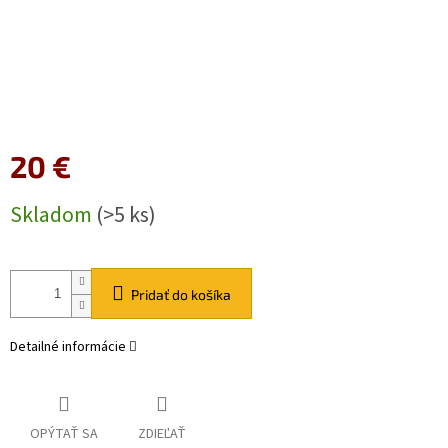
20 €
Jednotková
Skladom
(>5 ks)
cena:
Pridať do košíka
Detailné informácie
OPÝTAŤ SA
ZDIEĽAŤ