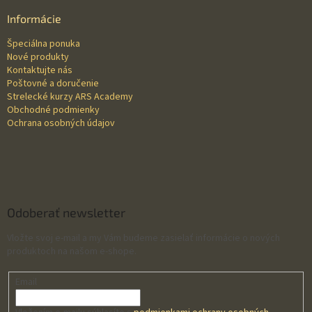
p
ä
Informácie
t
Špeciálna ponuka
i
Nové produkty
e
Kontaktujte nás
Poštovné a doručenie
Strelecké kurzy ARS Academy
Obchodné podmienky
Ochrana osobných údajov
Odoberať newsletter
Vložte svoj e-mail a my Vám budeme zasielať informácie o nových
produktoch na našom e-shope.
Email