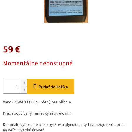
59 €
Jednotková
Momentálne nedostupné
cena:
Pridať do košíka
Vano POW-EX FFFFg určený pre pištole.
Prach používaný nemeckými strelcami.
Dokonalé vyhorenie bez zbytkov a plynulé tlaky favorizujú tento prach
na veľmi vysokú úroveň .