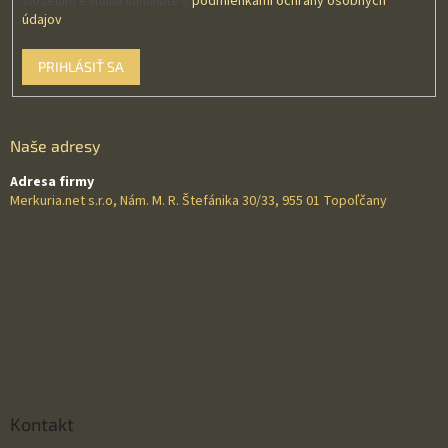
Vložením e-mailu súhlasíte s
podmienkami ochrany osobných
údajov
PRIHLÁSIŤ SA
Naše adresy
Adresa firmy
Merkuria.net s.r.o, Nám. M. R. Štefánika 30/33, 955 01 Topoľčany
Kontakt