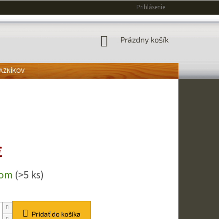
Prihlásenie
NÁKUPNÝ
Prázdny košík
KOŠÍK
KAZNÍKOV
€
ová
dom
(>5 ks)
Pridať do košíka