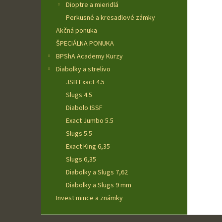
Dioptre a mieridlá
Perkusné a kresadlové zámky
Akčná ponuka
ŠPECIÁLNA PONUKA
BPShA Academy Kurzy
Diabolky a strelivo
JSB Exact 4.5
Slugs 4.5
Diabolo ISSF
Exact Jumbo 5.5
Slugs 5.5
Exact King 6,35
Slugs 6,35
Diabolky a Slugs 7,62
Diabolky a Slugs 9 mm
Invest mince a známky
Z