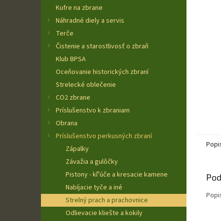
Kufre na zbrane
Náhradné diely a servis
Terče
Čistenie a starostlivosť o zbraň
Klub BPSA
Oceňovanie historických zbraní
Strelecké oblečenie
CO2 zbrane
Príslušenstvo k zbraniam
Obrana
Príslušenstvo perkusných zbraní
Popi
Zápalky
Závažia a gulôčky
Pistony - kľ'úče a kresacie kamene
Pod
Nabíjacie tyče a iné
Popi
Strelný prach a prachovnice
Odlievacie kliešte a kokily