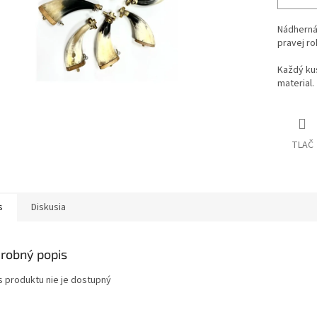
Nádherná
pravej ro
Každý kus
material.
TLAČ
s
Diskusia
robný popis
s produktu nie je dostupný