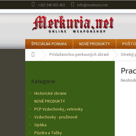
Prejsť
+421 940 655 403
info@merkuria.net
na
obsah
ŠPECIÁLNA PONUKA
NOVÉ PRODUKTY
POŠTO
Domov
Príslušenstvo perkusných zbraní
Strelný 
B
Pra
o
Preskočiť
č
Priemer
Neohod
Kategórie
kategórie
n
hodnote
ý
produkt
Historické zbrane
p
je
NOVÉ PRODUKTY
0,0
a
z
PCP Vzduchovky, vetrovky
n
5
e
Vzduchovky - pružinové
hviezdič
l
Optika
Púzdra a Tašky