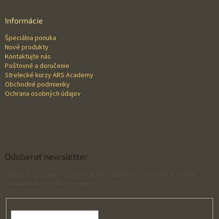
p
ä
Informácie
t
Špeciálna ponuka
i
Nové produkty
e
Kontaktujte nás
Poštovné a doručenie
Strelecké kurzy ARS Academy
Obchodné podmienky
Ochrana osobných údajov
Odoberať newsletter
Vložte svoj e-mail a my Vám budeme zasielať informácie o nových
produktoch na našom e-shope.
Email