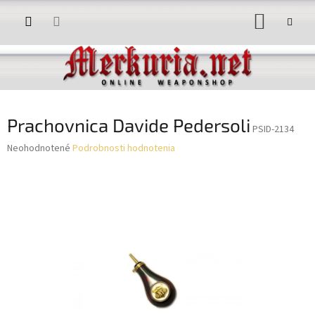
Prejsť
NÁKUP
na
obsah
KOŠÍK
Prachovnica Davide Pedersoli
PSID-2134
Priemerné
Neohodnotené
Podrobnosti hodnotenia
hodnotenie
produktu
je
0,0
z
5
hviezdičiek.