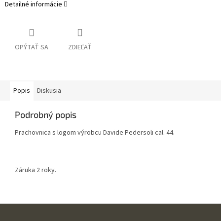
Detailné informácie
OPÝTAŤ SA
ZDIEĽAŤ
Popis
Diskusia
Podrobný popis
Prachovnica s logom výrobcu Davide Pedersoli cal. 44.
Záruka 2 roky.
Z
á