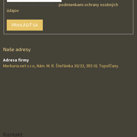
Vložením e-mailu súhlasíte s
podmienkami ochrany osobných
údajov
PRIHLÁSIŤ SA
Naše adresy
Adresa firmy
Merkuria.net s.r.o, Nám. M. R. Štefánika 30/33, 955 01 Topoľčany
Kontakt