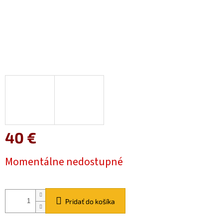
40 €
Jednotková
Momentálne nedostupné
cena:
Pridať do košíka