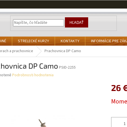
HĽADAŤ
VNÉ
STRELECKÉ KURZY
KONTAKTY
INFORMÁCIE PRE ZÁ
prach a prachovnice
Prachovnica DP Camo
chovnica DP Camo
PSID-2255
né
notené
Podrobnosti hodnotenia
nie
26 
u
Jednotk
Momen
cena:
iek.