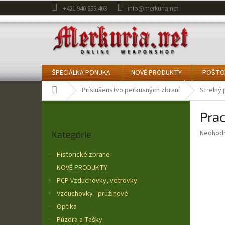
Prejsť
+421 940 655 403
info@merkuria.net
na
obsah
ŠPECIÁLNA PONUKA
NOVÉ PRODUKTY
POŠTO
Domov
Príslušenstvo perkusných zbraní
Strelný 
B
Pra
o
Preskočiť
č
Priemer
Neohod
Kategórie
kategórie
n
hodnote
ý
produkt
Historické zbrane
p
je
NOVÉ PRODUKTY
0,0
a
z
PCP Vzduchovky, vetrovky
n
5
e
Vzduchovky - pružinové
hviezdič
l
Optika
Púzdra a Tašky