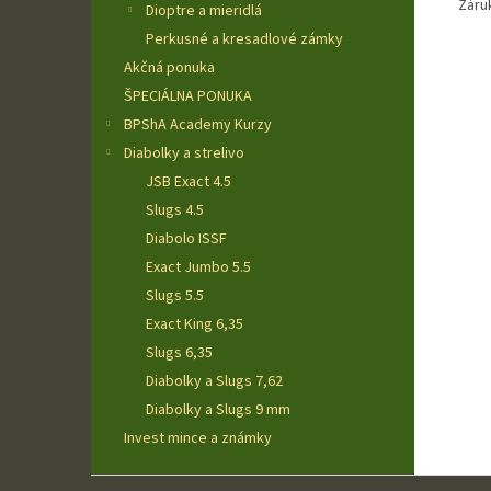
Záru
Dioptre a mieridlá
Perkusné a kresadlové zámky
Akčná ponuka
ŠPECIÁLNA PONUKA
BPShA Academy Kurzy
Diabolky a strelivo
JSB Exact 4.5
Slugs 4.5
Diabolo ISSF
Exact Jumbo 5.5
Slugs 5.5
Exact King 6,35
Slugs 6,35
Diabolky a Slugs 7,62
Diabolky a Slugs 9 mm
Invest mince a známky
Z