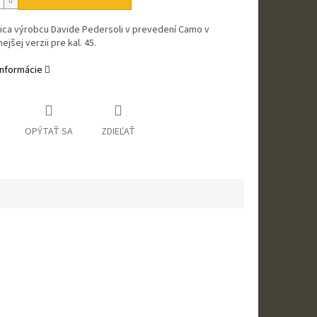
ica výrobcu Davide Pedersoli v prevedení Camo v
jšej verzii pre kal. 45.
informácie
OPÝTAŤ SA
ZDIEĽAŤ