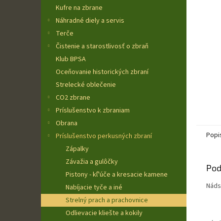
Kufre na zbrane
Náhradné diely a servis
Terče
Čistenie a starostlivosť o zbraň
Klub BPSA
Oceňovanie historických zbraní
Strelecké oblečenie
CO2 zbrane
Príslušenstvo k zbraniam
Obrana
Popi
Príslušenstvo perkusných zbraní
Zápalky
Závažia a gulôčky
Pod
Pistony - kľ'úče a kresacie kamene
Nádst
Nabíjacie tyče a iné
Strelný prach a prachovnice
Odlievacie kliešte a kokily