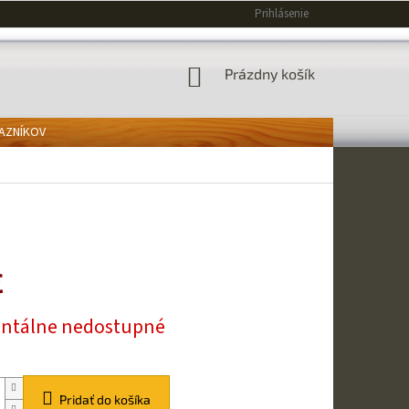
Prihlásenie
NÁKUPNÝ
Prázdny košík
KOŠÍK
KAZNÍKOV
€
ová
tálne nedostupné
Pridať do košíka