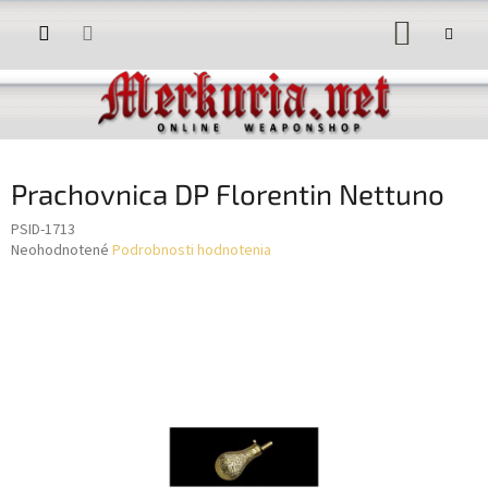
Prejsť
NÁKUP
na
obsah
KOŠÍK
Prachovnica DP Florentin Nettuno
PSID-1713
Priemerné
Neohodnotené
Podrobnosti hodnotenia
hodnotenie
produktu
je
0,0
z
5
hviezdičiek.