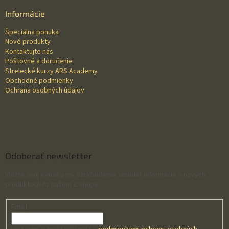
p
ä
Informácie
t
Špeciálna ponuka
i
Nové produkty
e
Kontaktujte nás
Poštovné a doručenie
Strelecké kurzy ARS Academy
Obchodné podmienky
Ochrana osobných údajov
Odoberať newsletter
Vložte svoj e-mail a my Vám budeme zasielať informácie o nových
produktoch na našom e-shope.
Email