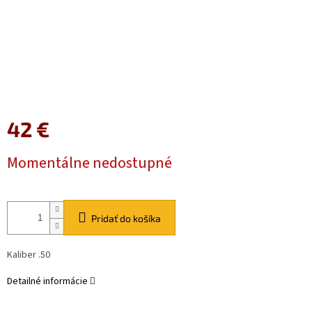
42 €
Jednotková
Momentálne nedostupné
cena:
Pridať do košíka
Kaliber .50
Detailné informácie