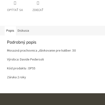
OPÝTAŤ SA
ZDIEĽAŤ
Popis
Diskusia
Podrobný popis
Mosazná prachovnica ,dávkovanie pre kaliber .50
Výrobca: Davide Pedersoli
Kód produktu : DP55
Záruka 2 roky
Z
á