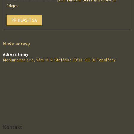
Vložením e-mailu súhlasíte s
podmienkami ochrany osobných
údajov
PRIHLÁSIŤ SA
Naše adresy
Adresa firmy
Merkuria.net s.r.o, Nám. M. R. Štefánika 30/33, 955 01 Topoľčany
Kontakt