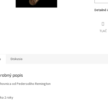
Detailné 
TLAČ
s
Diskusia
robný popis
chovnica od Pedersoliho Remington
uka 2 roky