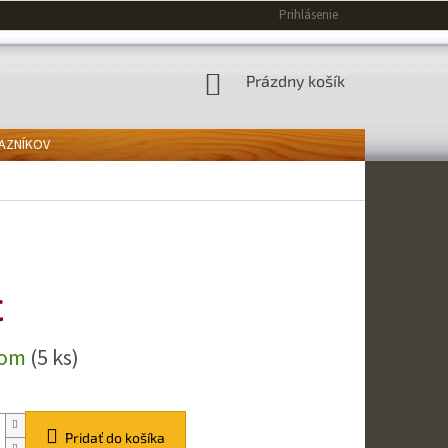
Prihlásenie
NÁKUPNÝ
Prázdny košík
KOŠÍK
KAZNÍKOV
€
ová
dom
(5 ks)
Pridať do košíka