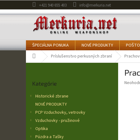
Prejsť
+421 940 655 403
info@merkuria.net
na
obsah
ŠPECIÁLNA PONUKA
NOVÉ PRODUKTY
POŠTO
Domov
Príslušenstvo perkusných zbraní
Prachov
B
Pra
o
Preskočiť
č
Priemer
Neohod
Kategórie
kategórie
n
hodnote
ý
produkt
Historické zbrane
p
je
NOVÉ PRODUKTY
0,0
a
z
PCP Vzduchovky, vetrovky
n
5
e
Vzduchovky - pružinové
hviezdič
l
Optika
Púzdra a Tašky