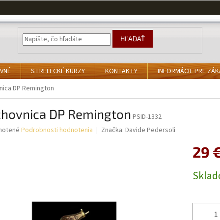
HĽADAŤ
VNÉ
STRELECKÉ KURZY
KONTAKTY
INFORMÁCIE PRE ZÁ
nica DP Remington
chovnica DP Remington
PSID-1332
né
notené
Podrobnosti hodnotenia
Značka:
Davide Pedersoli
nie
29 
u
Jednotk
Skla
cena:
iek.