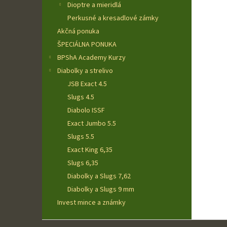
Dioptre a mieridlá
Perkusné a kresadlové zámky
Akčná ponuka
ŠPECIÁLNA PONUKA
BPShA Academy Kurzy
Diabolky a strelivo
JSB Exact 4.5
Slugs 4.5
Diabolo ISSF
Exact Jumbo 5.5
Slugs 5.5
Exact King 6,35
Slugs 6,35
Diabolky a Slugs 7,62
Diabolky a Slugs 9 mm
Invest mince a známky
Z