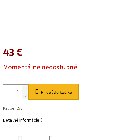
43 €
Jednotková
Momentálne nedostupné
cena:
Pridať do košíka
Kaliber .58
Detailné informácie