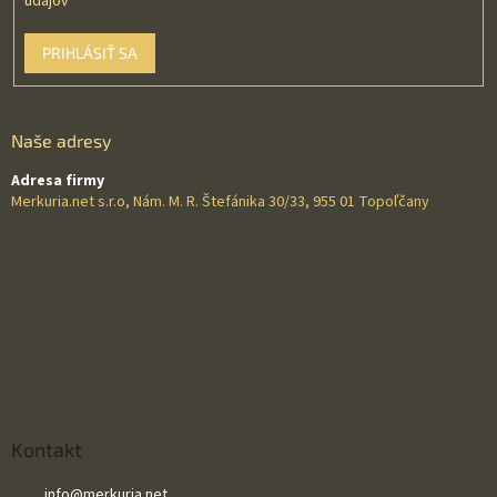
údajov
PRIHLÁSIŤ SA
Naše adresy
Adresa firmy
Merkuria.net s.r.o, Nám. M. R. Štefánika 30/33, 955 01 Topoľčany
Kontakt
info
@
merkuria.net