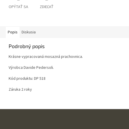
OPÝTAŤ SA
ZDIEĽAŤ
Popis
Diskusia
Podrobný popis
Krásne vypracovaná mosazná prachovnica.
Výrobca Davide Pedersoli.
Kód produktu: DP 518
Záruka 2 roky
Z
á
p