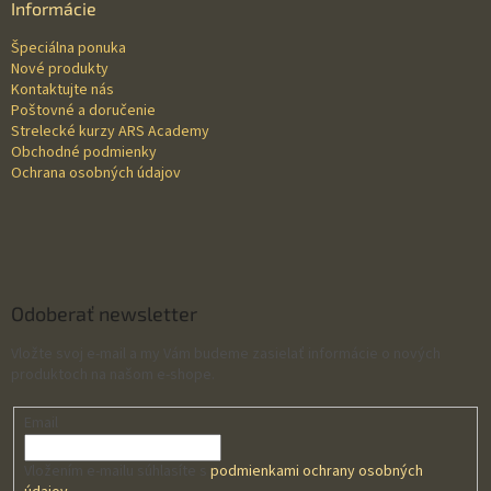
ä
Informácie
t
Špeciálna ponuka
i
Nové produkty
e
Kontaktujte nás
Poštovné a doručenie
Strelecké kurzy ARS Academy
Obchodné podmienky
Ochrana osobných údajov
Odoberať newsletter
Vložte svoj e-mail a my Vám budeme zasielať informácie o nových
produktoch na našom e-shope.
Email
Vložením e-mailu súhlasíte s
podmienkami ochrany osobných