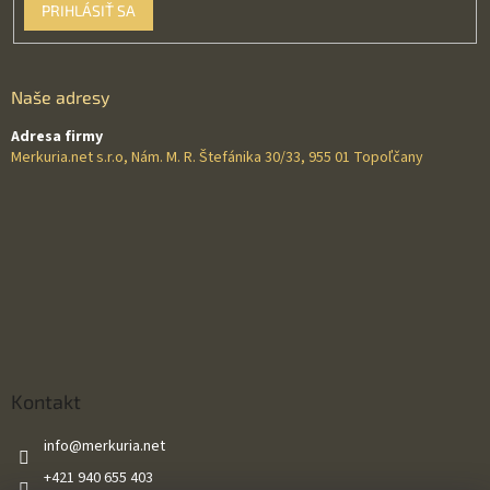
PRIHLÁSIŤ SA
Naše adresy
Adresa firmy
Merkuria.net s.r.o, Nám. M. R. Štefánika 30/33, 955 01 Topoľčany
Kontakt
info
@
merkuria.net
+421 940 655 403