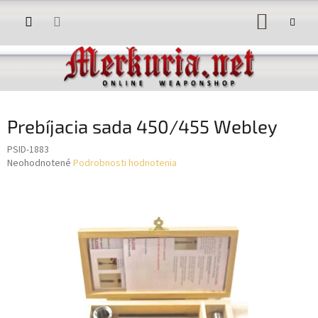
Prejsť
NÁKUP
na
obsah
KOŠÍK
Prebíjacia sada 450/455 Webley
PSID-1883
Priemerné
Neohodnotené
Podrobnosti hodnotenia
hodnotenie
produktu
je
0,0
z
5
hviezdičiek.