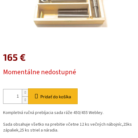
165 €
Jednotková
Momentálne nedostupné
cena:
Pridať do košíka
Kompletná ručná prebíjacia sada ráže 450/455 Webley.
Sada obsahuje všetko na prebitie včetne 12 ks večných nábojníc,25ks
zápaliek,25 ks striel a náradia.