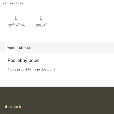
Záruka 2 roky.
OPÝTAŤ SA
ZDIEĽAŤ
Popis
Diskusia
Podrobný popis
Popis produktu nie je dostupný
Z
á
p
ä
Informácie
t