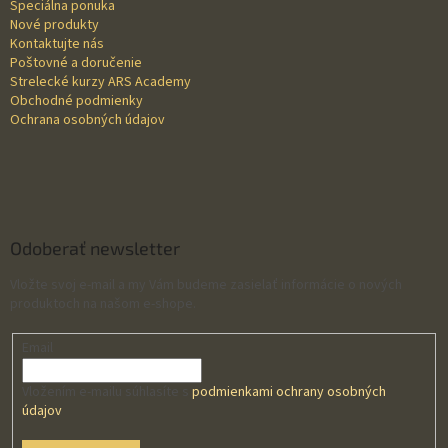
Špeciálna ponuka
i
Nové produkty
e
Kontaktujte nás
Poštovné a doručenie
Strelecké kurzy ARS Academy
Obchodné podmienky
Ochrana osobných údajov
Odoberať newsletter
Vložte svoj e-mail a my Vám budeme zasielať informácie o nových
produktoch na našom e-shope.
Email
Vložením e-mailu súhlasíte s
podmienkami ochrany osobných
údajov