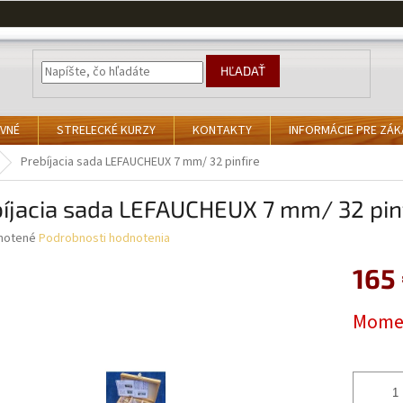
HĽADAŤ
VNÉ
STRELECKÉ KURZY
KONTAKTY
INFORMÁCIE PRE ZÁ
Prebíjacia sada LEFAUCHEUX 7 mm/ 32 pinfire
íjacia sada LEFAUCHEUX 7 mm/ 32 pin
né
notené
Podrobnosti hodnotenia
nie
165
u
Jednotk
Momen
cena:
iek.