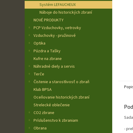
Systém LEFAUCHEUX
Náboje do historických zbraní
NOVÉ PRODUKTY
PCP Vzduchovky, vetrovky
Vzduchovky - pružinové
Optika
Púzdra a Tašky
Kufre na zbrane
Náhradné diely a servis
Terče
Čistenie a starostlivosť o zbraň
Popi
Klub BPSA
Oceňovanie historických zbraní
Strelecké oblečenie
Pod
CO2 zbrane
Sada
Príslušenstvo k zbraniam
Obrana
- pre