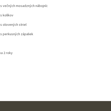
 ks večných mosadzných nábojníc
ks kolíkov
ks olovených striel
 ks perkusných zápaliek
ka 2 roky