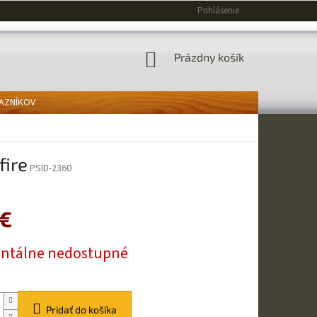
Prihlásenie
NÁKUPNÝ
Prázdny košík
KOŠÍK
KAZNÍKOV
fire
PSID-2360
 €
ová
tálne nedostupné
Pridať do košíka