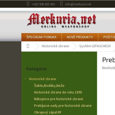
Prejsť
+421 940 655 403
info@merkuria.net
na
obsah
ŠPECIÁLNA PONUKA
NOVÉ PRODUKTY
POŠTO
Domov
Historické zbrane
Systém LEFAUCHEUX
B
Preb
o
Preskočiť
č
Priemer
Neohod
Kategórie
kategórie
n
hodnote
ý
produkt
Historické zbrane
p
je
Šable,Bodáky,Nože
0,0
a
z
Historické zbrane do roku 1890
n
5
e
Nábojnice pre historické zbrane
hviezdič
l
Prebíjacie sady pre historické zbrane
Okrajový zápal RF