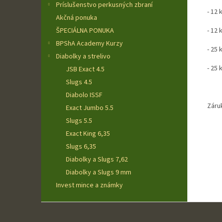
Príslušenstvo perkusných zbraní
- 12
Akčná ponuka
ŠPECIÁLNA PONUKA
- 12 
BPShA Academy Kurzy
- 25 
Diabolky a strelivo
- 25
JSB Exact 4.5
Slugs 4.5
Diabolo ISSF
Záru
Exact Jumbo 5.5
Slugs 5.5
Exact King 6,35
Slugs 6,35
Diabolky a Slugs 7,62
Diabolky a Slugs 9 mm
Invest mince a známky
Z
á