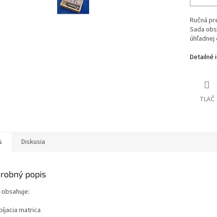
Ručná pre
Sada obs
úhľadnej 
Detailné 
TLAČ
s
Diskusia
robný popis
 obsahuje:
bíjacia matrica