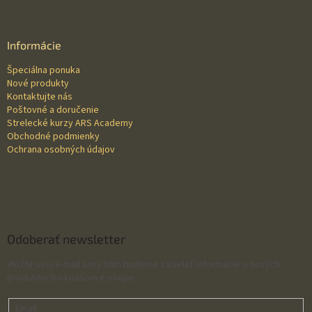
á
p
ä
Informácie
t
Špeciálna ponuka
i
Nové produkty
e
Kontaktujte nás
Poštovné a doručenie
Strelecké kurzy ARS Academy
Obchodné podmienky
Ochrana osobných údajov
Odoberať newsletter
Vložte svoj e-mail a my Vám budeme zasielať informácie o nových
produktoch na našom e-shope.
Email