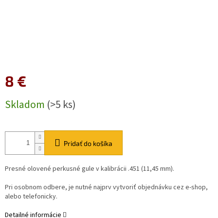
8 €
Jednotková
Skladom
(>5 ks)
cena:
Pridať do košíka
Presné olovené perkusné gule v kalibrácii .451 (11,45 mm).
Pri osobnom odbere, je nutné najprv vytvoriť objednávku cez e-shop,
alebo telefonicky.
Detailné informácie