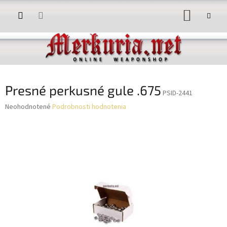
Prejsť
NÁKUP
na
obsah
KOŠÍK
Presné perkusné gule .675
PSID-2441
Priemerné
Neohodnotené
Podrobnosti hodnotenia
hodnotenie
produktu
je
0,0
z
5
hviezdičiek.