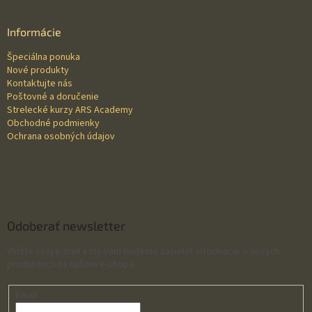
á
p
ä
Informácie
t
Špeciálna ponuka
i
Nové produkty
e
Kontaktujte nás
Poštovné a doručenie
Strelecké kurzy ARS Academy
Obchodné podmienky
Ochrana osobných údajov
Odoberať newsletter
Vložte svoj e-mail a my Vám budeme zasielať informácie o nových
produktoch na našom e-shope.
Email