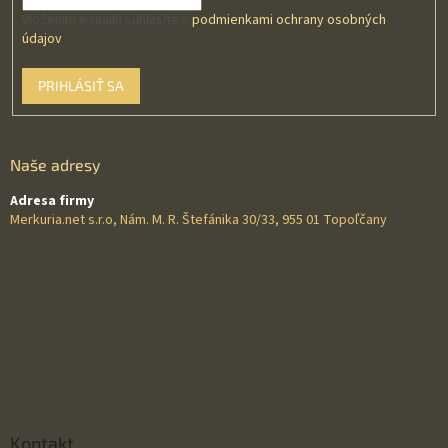
Vložením e-mailu súhlasíte s
podmienkami ochrany osobných
údajov
PRIHLÁSIŤ SA
Naše adresy
Adresa firmy
Merkuria.net s.r.o, Nám. M. R. Štefánika 30/33, 955 01 Topoľčany
Kontakt