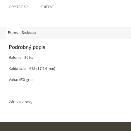
OPÝTAŤ SA
ZDIEĽAŤ
Popis
Diskusia
Podrobný popis
Balenie : 30 ks
Kalibrácia : .675 (17,14 mm)
Váha: 450 grain
Záruka 2 roky
Z