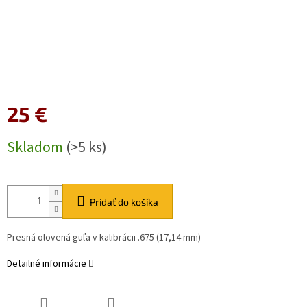
25 €
Jednotková
Skladom
(>5 ks)
cena:
Pridať do košíka
Presná olovená guľa v kalibrácii .675 (17,14 mm)
Detailné informácie