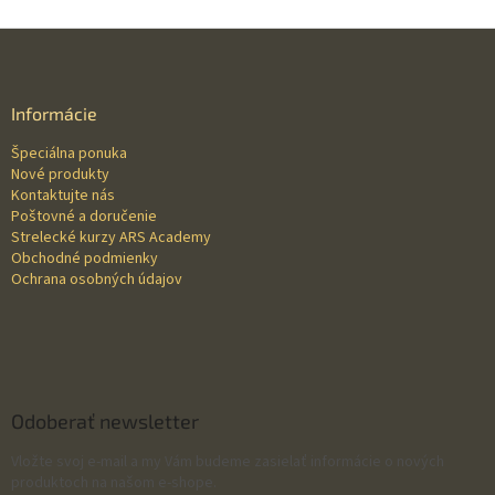
Z
á
p
ä
Informácie
t
Špeciálna ponuka
i
Nové produkty
e
Kontaktujte nás
Poštovné a doručenie
Strelecké kurzy ARS Academy
Obchodné podmienky
Ochrana osobných údajov
Odoberať newsletter
Vložte svoj e-mail a my Vám budeme zasielať informácie o nových
produktoch na našom e-shope.