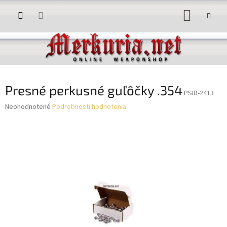
Prejsť
NÁKUP
na
obsah
KOŠÍK
Presné perkusné guľôčky .354
PSID-2413
Priemerné
Neohodnotené
Podrobnosti hodnotenia
hodnotenie
produktu
je
0,0
z
5
hviezdičiek.