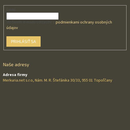
Email
Vložením e-mailu súhlasíte s
podmienkami ochrany osobných
údajov
PRIHLÁSIŤ SA
Naše adresy
Adresa firmy
Merkuria.net s.r.o, Nám. M. R. Štefánika 30/33, 955 01 Topoľčany