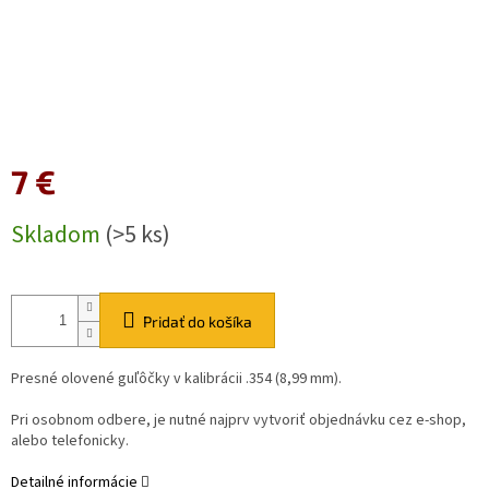
7 €
Jednotková
Skladom
(>5 ks)
cena:
Pridať do košíka
Presné olovené guľôčky v kalibrácii .354 (8,99 mm).
Pri osobnom odbere, je nutné najprv vytvoriť objednávku cez e-shop,
alebo telefonicky.
Detailné informácie