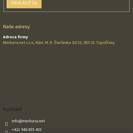
PRIHLÁSIŤ SA
Naše adresy
Adresa firmy
Merkuria.net s.r.o, Nám. M. R. Štefánika 30/33, 955 01 Topoľčany
Kontakt
info
@
merkuria.net
+421 940 655 403