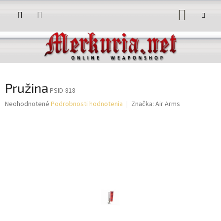
Prejsť
NÁKUP
na
obsah
KOŠÍK
Pružina
PSID-818
Priemerné
Neohodnotené
Podrobnosti hodnotenia
Značka:
Air Arms
hodnotenie
produktu
je
0,0
z
5
hviezdičiek.