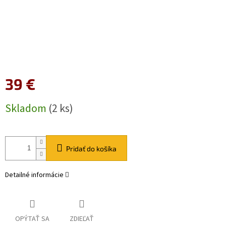
39 €
Jednotková
Skladom
(2 ks)
cena:
Pridať do košíka
Detailné informácie
OPÝTAŤ SA
ZDIEĽAŤ