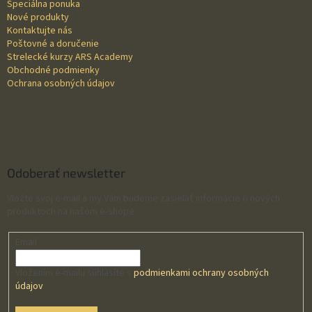
Špeciálna ponuka
i
Nové produkty
e
Kontaktujte nás
Poštovné a doručenie
Strelecké kurzy ARS Academy
Obchodné podmienky
Ochrana osobných údajov
Odoberať newsletter
Vložte svoj e-mail a my Vám budeme zasielať informácie o nových
produktoch na našom e-shope.
Email
Vložením e-mailu súhlasíte s
podmienkami ochrany osobných
údajov