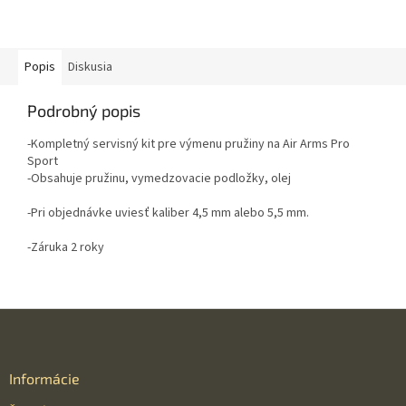
Popis
Diskusia
Podrobný popis
-Kompletný servisný kit pre výmenu pružiny na Air Arms Pro
Sport
-Obsahuje pružinu, vymedzovacie podložky, olej
-Pri objednávke uviesť kaliber 4,5 mm alebo 5,5 mm.
-Záruka 2 roky
Z
á
p
ä
Informácie
t