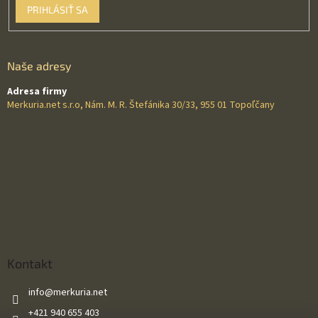
PRIHLÁSIŤ SA
Naše adresy
Adresa firmy
Merkuria.net s.r.o, Nám. M. R. Štefánika 30/33, 955 01 Topoľčany
Kontakt
info
@
merkuria.net
+421 940 655 403