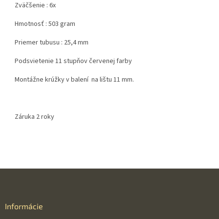
Zväčšenie : 6x
Hmotnosť : 503 gram
Priemer tubusu : 25,4 mm
Podsvietenie 11 stupňov červenej farby
Montážne krúžky v balení na lištu 11 mm.
Záruka 2 roky
Z
á
p
ä
Informácie
t