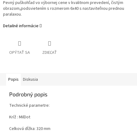
Pevný puškohľad vo výbornej cene v kvalitnom prevedení, čistým
obrazom,podsvietením s rozmerom 6x40 s nastaviteľnou prednou
paralaxou.
Detailné informácie
OPÝTAŤ SA
ZDIEĽAŤ
Popis
Diskusia
Podrobný popis
Technické parametre:
Kríž : MilDot
Celková dĺžka: 320 mm