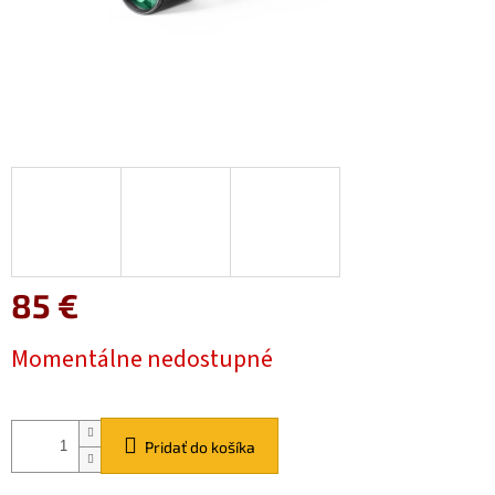
85 €
Jednotková
Momentálne nedostupné
cena:
Pridať do košíka