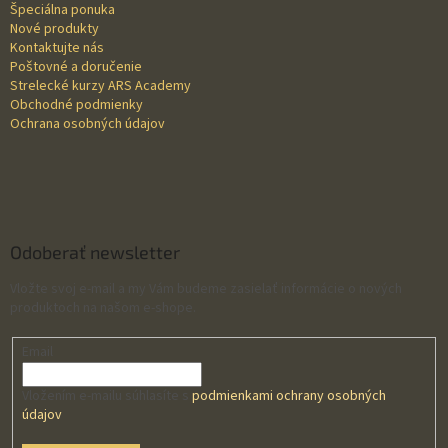
Špeciálna ponuka
i
Nové produkty
e
Kontaktujte nás
Poštovné a doručenie
Strelecké kurzy ARS Academy
Obchodné podmienky
Ochrana osobných údajov
Odoberať newsletter
Vložte svoj e-mail a my Vám budeme zasielať informácie o nových
produktoch na našom e-shope.
Email
Vložením e-mailu súhlasíte s
podmienkami ochrany osobných
údajov