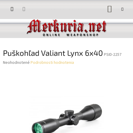
Prejsť
NÁKUP
na
obsah
KOŠÍK
Puškohľad Valiant Lynx 6x40
PSID-2257
Priemerné
Neohodnotené
Podrobnosti hodnotenia
hodnotenie
produktu
je
0,0
z
5
hviezdičiek.