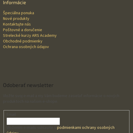
ä
Informácie
t
Špeciálna ponuka
i
Nové produkty
e
Kontaktujte nás
Poštovné a doručenie
Strelecké kurzy ARS Academy
Obchodné podmienky
Ochrana osobných údajov
Odoberať newsletter
Vložte svoj e-mail a my Vám budeme zasielať informácie o nových
produktoch na našom e-shope.
Email
Vložením e-mailu súhlasíte s
podmienkami ochrany osobných