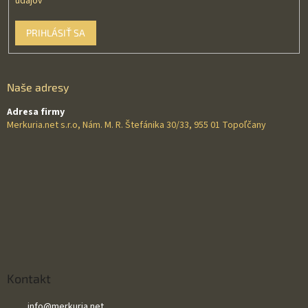
údajov
PRIHLÁSIŤ SA
Naše adresy
Adresa firmy
Merkuria.net s.r.o, Nám. M. R. Štefánika 30/33, 955 01 Topoľčany
Kontakt
info
@
merkuria.net