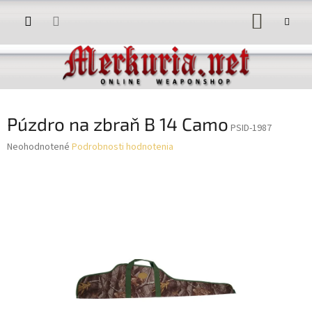
Prejsť
NÁKUP
na
obsah
KOŠÍK
Púzdro na zbraň B 14 Camo
PSID-1987
Priemerné
Neohodnotené
Podrobnosti hodnotenia
hodnotenie
produktu
je
0,0
z
5
hviezdičiek.