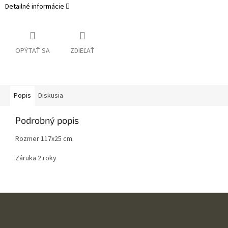
Detailné informácie
OPÝTAŤ SA
ZDIEĽAŤ
Popis
Diskusia
Podrobný popis
Rozmer 117x25 cm.
Záruka 2 roky
Z
á
p