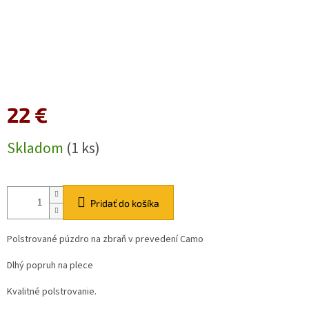
22 €
Jednotková
Skladom
(1 ks)
cena:
Pridať do košíka
Polstrované púzdro na zbraň v prevedení Camo
Dlhý popruh na plece
Kvalitné polstrovanie.