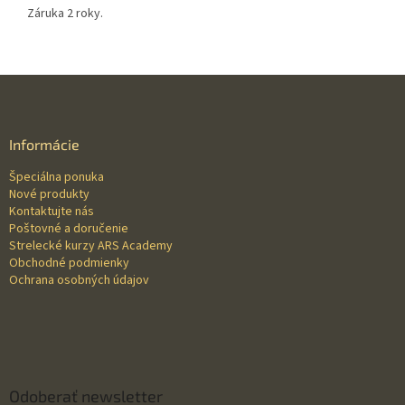
Záruka 2 roky.
Z
á
p
ä
Informácie
t
Špeciálna ponuka
i
Nové produkty
e
Kontaktujte nás
Poštovné a doručenie
Strelecké kurzy ARS Academy
Obchodné podmienky
Ochrana osobných údajov
Odoberať newsletter