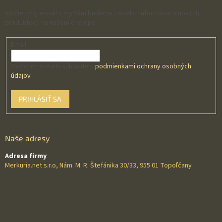
Vložte svoj e-mail a my Vám budeme zasielať informácie o nových
produktoch na našom e-shope.
Email
Vložením e-mailu súhlasíte s
podmienkami ochrany osobných
údajov
PRIHLÁSIŤ SA
Naše adresy
Adresa firmy
Merkuria.net s.r.o, Nám. M. R. Štefánika 30/33, 955 01 Topoľčany