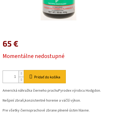
65 €
Jednotková
Momentálne nedostupné
cena:
Pridať do košíka
Americká náhražka čierneho prachuPyrodex výrobcu Hodgdon.
Nešpiní zbraň,konzistentné horenie a väčší výkon.
Pre všetky čiernoprachové zbrane plnené ústim hlavne.