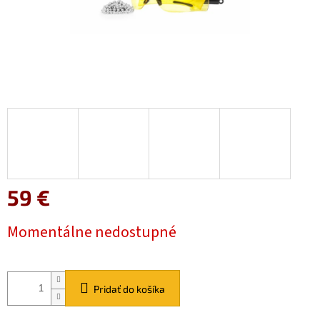
59 €
Jednotková
Momentálne nedostupné
cena:
Pridať do košíka