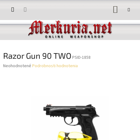
Prejsť
NÁKUP
na
obsah
KOŠÍK
Razor Gun 90 TWO
PSID-1858
Priemerné
Neohodnotené
Podrobnosti hodnotenia
hodnotenie
produktu
je
0,0
z
5
hviezdičiek.