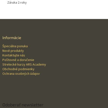
Záruka 2 roky
Z
á
p
ä
Informácie
t
Špeciálna ponuka
i
Nové produkty
e
Kontaktujte nás
Poštovné a doručenie
Strelecké kurzy ARS Academy
Obchodné podmienky
Ochrana osobných údajov
Odoberať newsletter