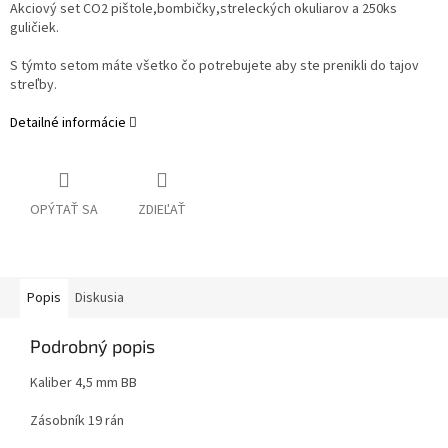
Akciový set CO2 pištole,bombičky,streleckých okuliarov a 250ks
guličiek.
S týmto setom máte všetko čo potrebujete aby ste prenikli do tajov
streľby.
Detailné informácie
OPÝTAŤ SA
ZDIEĽAŤ
Popis
Diskusia
Podrobný popis
Kaliber 4,5 mm BB
Zásobník 19 rán