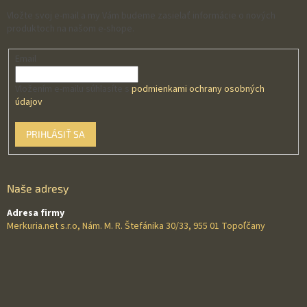
Vložte svoj e-mail a my Vám budeme zasielať informácie o nových
produktoch na našom e-shope.
Email
Vložením e-mailu súhlasíte s
podmienkami ochrany osobných
údajov
PRIHLÁSIŤ SA
Naše adresy
Adresa firmy
Merkuria.net s.r.o, Nám. M. R. Štefánika 30/33, 955 01 Topoľčany