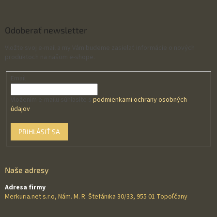
Odoberať newsletter
Vložte svoj e-mail a my Vám budeme zasielať informácie o nových
produktoch na našom e-shope.
Email
Vložením e-mailu súhlasíte s
podmienkami ochrany osobných
údajov
PRIHLÁSIŤ SA
Naše adresy
Adresa firmy
Merkuria.net s.r.o, Nám. M. R. Štefánika 30/33, 955 01 Topoľčany