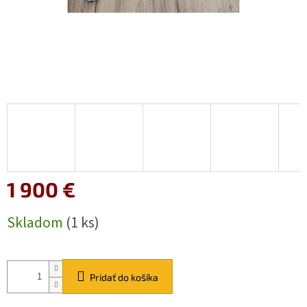
1 900 €
Jednotková
Skladom
(1 ks)
cena:
Pridať do košíka