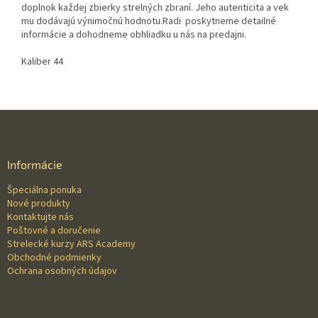
doplnok každej zbierky strelných zbraní. Jeho autenticita a vek
mu dodávajú výnimočnú hodnotu.Radi poskytneme detailné
informácie a dohodneme obhliadku u nás na predajni.
Kaliber 44
Z
á
p
ä
Informácie
t
Špeciálna ponuka
i
Nové produkty
e
Kontaktujte nás
Poštovné a doručenie
Strelecké kurzy ARS Academy
Obchodné podmienky
Ochrana osobných údajov