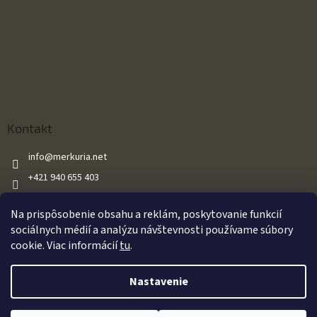
Kontakt
info
@
merkuria.net
+421 940 655 403
+421 940 655 403
Na prispôsobenie obsahu a reklám, poskytovanie funkcií
Merkuria.net
sociálnych médií a analýzu návštevnosti používame súbory
cookie. Viac informácií
tu
.
Vytvoril Shoptet
Nastavenie
Oznamujeme našim zákazníkom že všetky naše vzduchové zbrane sú
Copyright 2026
Merkuria.net
. Všetky práva vyhradené.
Upraviť