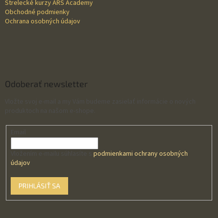
Strelecké kurzy ARS Academy
Obchodné podmienky
Ochrana osobných údajov
Odoberať newsletter
Vložte svoj e-mail a my Vám budeme zasielať informácie o nových
produktoch na našom e-shope.
Email
Vložením e-mailu súhlasíte s
podmienkami ochrany osobných
údajov
PRIHLÁSIŤ SA