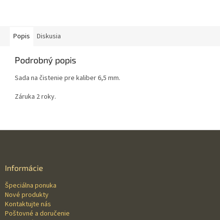
Popis
Diskusia
Podrobný popis
Sada na čistenie pre kaliber 6,5 mm.
Záruka 2 roky.
Z
á
p
ä
Informácie
t
Špeciálna ponuka
i
Nové produkty
e
Kontaktujte nás
Poštovné a doručenie