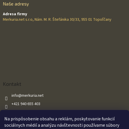
Naše adresy
Adresa firmy
Merkuria.net s.r.o, Nám. M. R. Štefánika 30/33, 955 01 Topoľčany
Kontakt
info
@
merkuria.net
+421 940 655 403
+421 940 655 403
Na prispôsobenie obsahu a reklám, poskytovanie funkcií
Merkuria.net
sociálnych médií a analýzu návštevnosti používame súbory