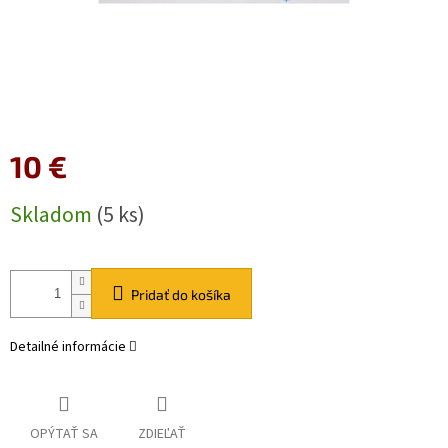
10 €
Jednotková
Skladom
(5 ks)
cena:
Pridať do košíka
Detailné informácie
OPÝTAŤ SA
ZDIEĽAŤ