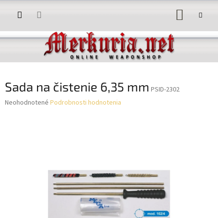
Prejsť
NÁKUP
na
obsah
KOŠÍK
Sada na čistenie 6,35 mm
PSID-2302
Priemerné
Neohodnotené
Podrobnosti hodnotenia
hodnotenie
produktu
je
0,0
z
5
hviezdičiek.