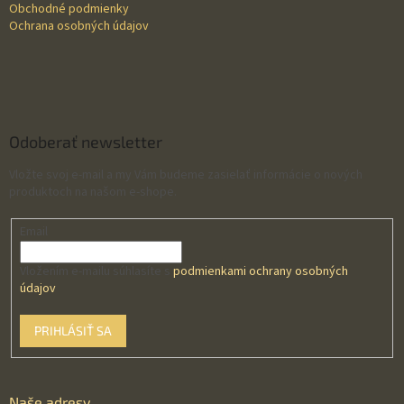
Obchodné podmienky
Ochrana osobných údajov
Odoberať newsletter
Vložte svoj e-mail a my Vám budeme zasielať informácie o nových
produktoch na našom e-shope.
Email
Vložením e-mailu súhlasíte s
podmienkami ochrany osobných
údajov
PRIHLÁSIŤ SA
Naše adresy