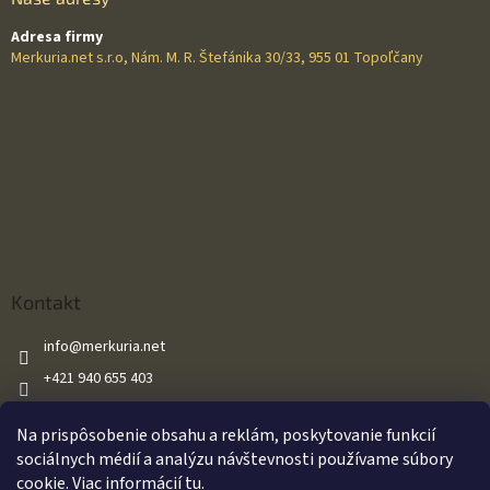
Adresa firmy
Merkuria.net s.r.o, Nám. M. R. Štefánika 30/33, 955 01 Topoľčany
Kontakt
info
@
merkuria.net
+421 940 655 403
+421 940 655 403
Na prispôsobenie obsahu a reklám, poskytovanie funkcií
Merkuria.net
sociálnych médií a analýzu návštevnosti používame súbory
cookie. Viac informácií
tu
.