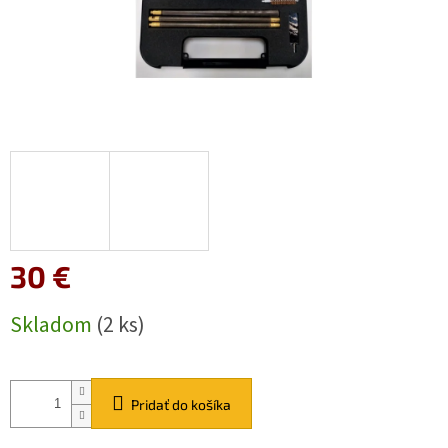
30 €
Jednotková
Skladom
(2 ks)
cena:
Pridať do košíka