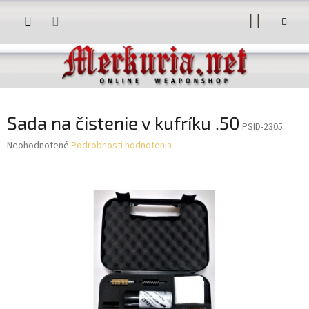
Prejsť
NÁKUP
na
obsah
KOŠÍK
Sada na čistenie v kufríku .50
PSID-2305
Priemerné
Neohodnotené
Podrobnosti hodnotenia
hodnotenie
produktu
je
0,0
z
5
hviezdičiek.