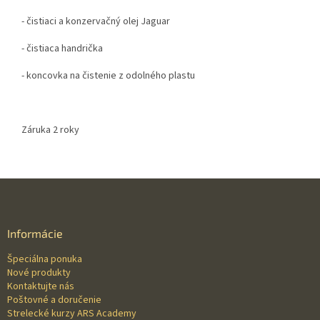
- čistiaci a konzervačný olej Jaguar
- čistiaca handrička
- koncovka na čistenie z odolného plastu
Záruka 2 roky
Z
á
p
ä
Informácie
t
Špeciálna ponuka
i
Nové produkty
e
Kontaktujte nás
Poštovné a doručenie
Strelecké kurzy ARS Academy