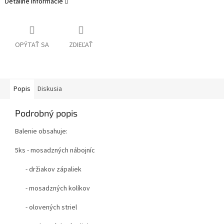
Detailné informácie
OPÝTAŤ SA
ZDIEĽAŤ
Popis
Diskusia
Podrobný popis
Balenie obsahuje:
5ks - mosadzných nábojníc
- držiakov zápaliek
- mosadzných kolíkov
- olovených striel