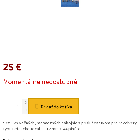
25 €
Jednotková
Momentálne nedostupné
cena:
Pridať do košíka
Set 5 ks večných, mosadzných nábojníc s príslušenstvom pre revolvery
typu Lefaucheux cal.11,12 mm / .44 pinfire.