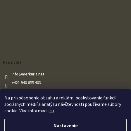
Kontakt
info
@
merkuria.net
+421 940 655 403
+421 940 655 403
Na prispôsobenie obsahu a reklám, poskytovanie funkcií
Merkuria.net
sociálnych médií a analýzu návštevnosti používame súbory
cookie. Viac informácií
tu
.
Vytvoril Shoptet
Nastavenie