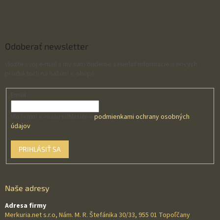
Odoberať newsletter
Vložte svoj e-mail a my Vám budeme zasielať informácie o nových
produktoch na našom e-shope.
Email
Vložením e-mailu súhlasíte s
podmienkami ochrany osobných
údajov
PRIHLÁSIŤ SA
Naše adresy
Adresa firmy
Merkuria.net s.r.o, Nám. M. R. Štefánika 30/33, 955 01 Topoľčany