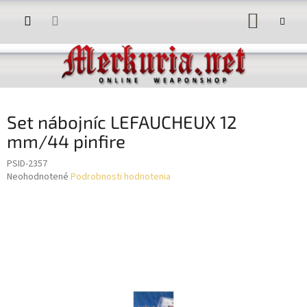
Prejsť
NÁKUP
na
obsah
KOŠÍK
Set nábojníc LEFAUCHEUX 12
mm/44 pinfire
PSID-2357
Priemerné
Neohodnotené
Podrobnosti hodnotenia
hodnotenie
produktu
je
0,0
z
5
hviezdičiek.