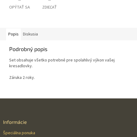
OPÝTAŤ SA
ZDIEĽAŤ
Popis
Diskusia
Podrobný popis
Set obsahuje všetko potrebné pre spolahlivý výkon vašej
kresadlovky.
Záruka 2 roky.
Z
á
p
ä
Informácie
t
Špeciálna ponuka
i