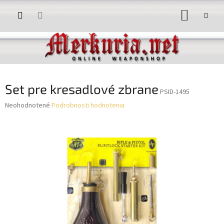
Prejsť
NÁKUP
na
obsah
KOŠÍK
Set pre kresadlové zbrane
PSID-1495
Priemerné
Neohodnotené
Podrobnosti hodnotenia
hodnotenie
produktu
je
0,0
z
5
hviezdičiek.