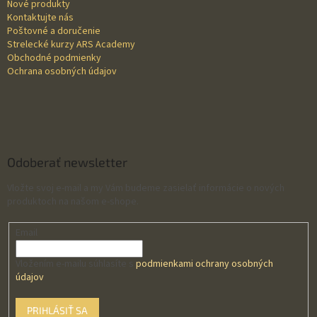
Nové produkty
e
Kontaktujte nás
Poštovné a doručenie
Strelecké kurzy ARS Academy
Obchodné podmienky
Ochrana osobných údajov
Odoberať newsletter
Vložte svoj e-mail a my Vám budeme zasielať informácie o nových
produktoch na našom e-shope.
Email
Vložením e-mailu súhlasíte s
podmienkami ochrany osobných
údajov
PRIHLÁSIŤ SA