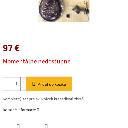
97 €
Jednotková
Momentálne nedostupné
cena:
Pridať do košíka
Kompletný set pre akúkolvek kresadlovú zbraň.
Detailné informácie