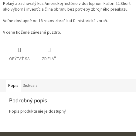
Pekný a zachovalý kus Americkej histórie v dostupnom kalibri 22 Short
ako výborná investícia či na obranu bez potreby zbrojného preukazu.
Voľne dostupné od 18 rokov zbraň kat D -historická zbraň.
V cene kožené závesné púzdro.
OPÝTAŤ SA
ZDIEĽAŤ
Popis
Diskusia
Podrobný popis
Popis produktu nie je dostupný
Z