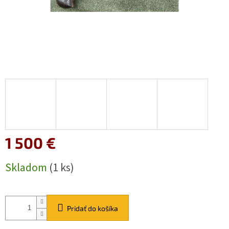
1 500 €
Jednotková
Skladom
(1 ks)
cena:
Pridať do košíka