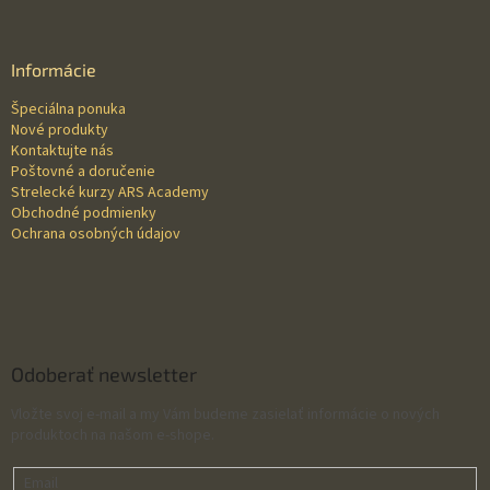
á
p
ä
Informácie
t
Špeciálna ponuka
i
Nové produkty
e
Kontaktujte nás
Poštovné a doručenie
Strelecké kurzy ARS Academy
Obchodné podmienky
Ochrana osobných údajov
Odoberať newsletter
Vložte svoj e-mail a my Vám budeme zasielať informácie o nových
produktoch na našom e-shope.
Email