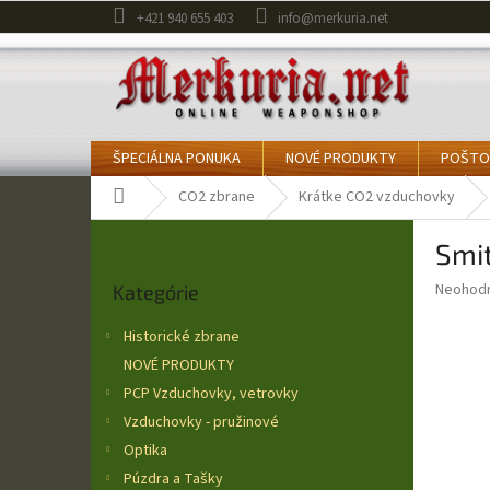
Prejsť
+421 940 655 403
info@merkuria.net
na
obsah
ŠPECIÁLNA PONUKA
NOVÉ PRODUKTY
POŠTO
Domov
CO2 zbrane
Krátke CO2 vzduchovky
B
Smi
o
Preskočiť
č
Priemer
Neohod
Kategórie
kategórie
n
hodnote
ý
produkt
Historické zbrane
p
je
NOVÉ PRODUKTY
0,0
a
z
PCP Vzduchovky, vetrovky
n
5
e
Vzduchovky - pružinové
hviezdič
l
Optika
Púzdra a Tašky