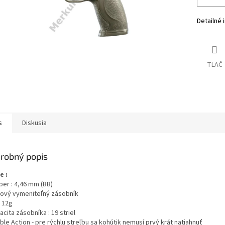
Detailné 
TLAČ
s
Diskusia
robný popis
e :
iber : 4,46 mm (BB)
vový vymeniteľný zásobník
12g
acita zásobníka : 19 striel
ble Action - pre rýchlu streľbu sa kohútik nemusí prvý krát natiahnuť