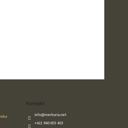
Kontakt
info
@
merkuria.net
ánika
+421 940 655 403