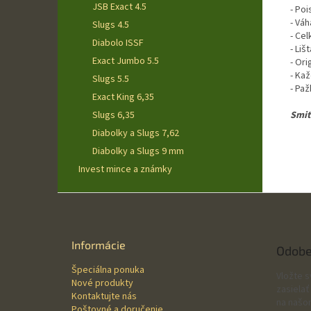
JSB Exact 4.5
- Poi
- Váh
Slugs 4.5
- Ce
Diabolo ISSF
- Liš
Exact Jumbo 5.5
- Or
- Ka
Slugs 5.5
- Pa
Exact King 6,35
Smit
Slugs 6,35
Diabolky a Slugs 7,62
Diabolky a Slugs 9 mm
Invest mince a známky
Z
á
p
ä
Informácie
Odobe
t
Špeciálna ponuka
i
Vložte 
Nové produkty
e
zasielať
Kontaktujte nás
na našo
Poštovné a doručenie