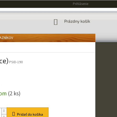
Prihlásenie
NÁKUPNÝ
Prázdny košík
KOŠÍK
KAZNÍKOV
ce)
PSID-190
€
ová
dom
(2 ks)
Pridať do košíka