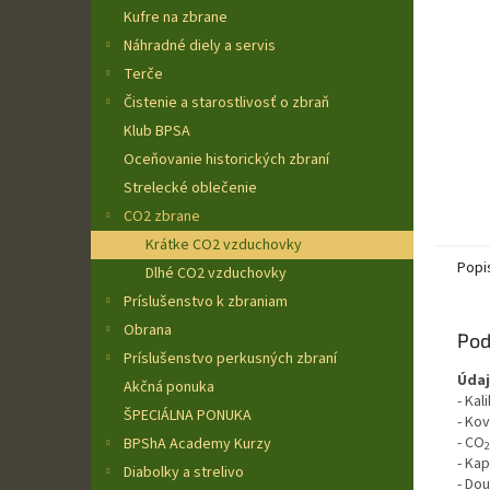
Kufre na zbrane
Náhradné diely a servis
Terče
Čistenie a starostlivosť o zbraň
Klub BPSA
Oceňovanie historických zbraní
Strelecké oblečenie
CO2 zbrane
Krátke CO2 vzduchovky
Popi
Dlhé CO2 vzduchovky
Príslušenstvo k zbraniam
Obrana
Pod
Príslušenstvo perkusných zbraní
Údaj
Akčná ponuka
- Kal
ŠPECIÁLNA PONUKA
- Ko
- CO
BPShA Academy Kurzy
2
- Kap
Diabolky a strelivo
- Dou