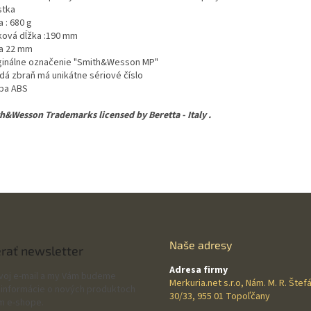
stka
a : 680 g
lková dĺžka :190 mm
ta 22 mm
iginálne označenie "Smith&Wesson MP"
ždá zbraň má unikátne sériové číslo
žba ABS
h&Wesson Trademarks licensed by Beretta - Italy .
Naše adresy
rať newsletter
Adresa firmy
svoj e-mail a my Vám budeme
Merkuria.net s.r.o, Nám. M. R. Štef
 informácie o nových produktoch
30/33, 955 01 Topoľčany
m e-shope.