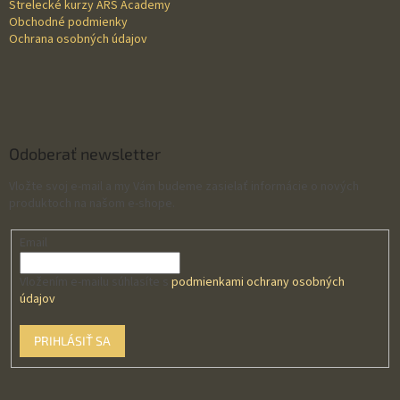
Strelecké kurzy ARS Academy
Obchodné podmienky
Ochrana osobných údajov
Odoberať newsletter
Vložte svoj e-mail a my Vám budeme zasielať informácie o nových
produktoch na našom e-shope.
Email
Vložením e-mailu súhlasíte s
podmienkami ochrany osobných
údajov
PRIHLÁSIŤ SA