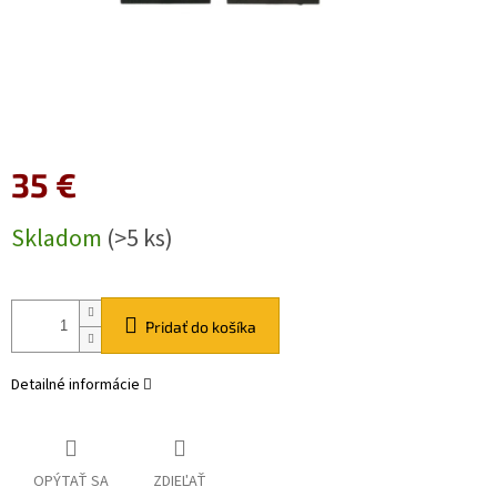
35 €
Jednotková
Skladom
(>5 ks)
cena:
Pridať do košíka
Detailné informácie
OPÝTAŤ SA
ZDIEĽAŤ