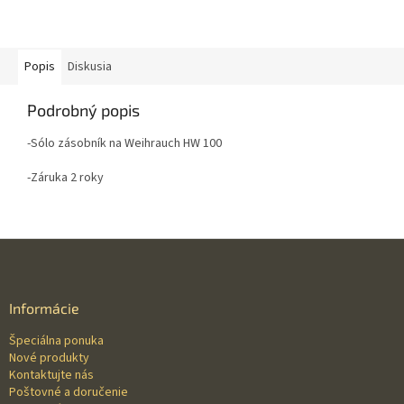
Popis
Diskusia
Podrobný popis
-Sólo zásobník na Weihrauch HW 100
-Záruka 2 roky
Z
á
p
ä
Informácie
t
Špeciálna ponuka
i
Nové produkty
e
Kontaktujte nás
Poštovné a doručenie