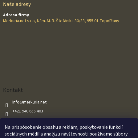
Naše adresy
Adresa firmy
Merkuria.net s.r.o, Nám. M. R. Štefánika 30/33, 955 01 Topoľčany
Kontakt
info
@
merkuria.net
+421 940 655 403
+421 940 655 403
Na prispôsobenie obsahu a reklám, poskytovanie funkcií
Merkuria.net
sociálnych médií a analýzu návštevnosti používame súbory