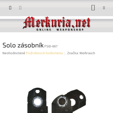
Prejsť
NÁKUP
na
obsah
KOŠÍK
Solo zásobník
PSID-667
Priemerné
Neohodnotené
Podrobnosti hodnotenia
Značka:
Weihrauch
hodnotenie
produktu
je
0,0
z
5
hviezdičiek.