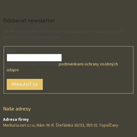
Odoberať newsletter
Vložte svoj e-mail a my Vám budeme zasielať informácie o nových
produktoch na našom e-shope.
Email
Vložením e-mailu súhlasíte s
podmienkami ochrany osobných
údajov
PRIHLÁSIŤ SA
Naše adresy
Adresa firmy
Merkuria.net s.r.o, Nám. M. R. Štefánika 30/33, 955 01 Topoľčany