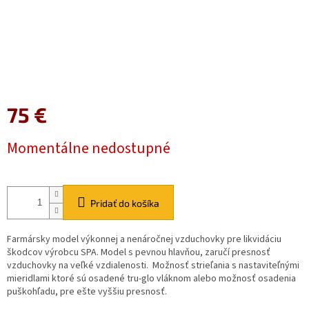
75 €
Jednotková
Momentálne nedostupné
cena:
Pridať do košíka
Farmársky model výkonnej a nenáročnej vzduchovky pre likvidáciu
škodcov výrobcu SPA. Model s pevnou hlavňou, zaručí presnosť
vzduchovky na veľké vzdialenosti. Možnosť strieľania s nastaviteľnými
mieridlami ktoré sú osadené tru-glo vláknom alebo možnosť osadenia
puškohľadu, pre ešte vyššiu presnosť.