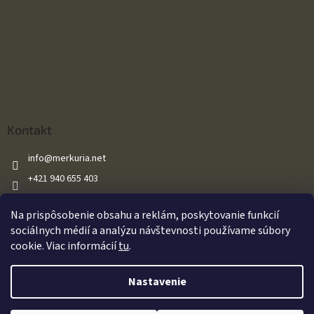
Kontakt
info
@
merkuria.net
+421 940 655 403
+421 940 655 403
Na prispôsobenie obsahu a reklám, poskytovanie funkcií
Merkuria.net
sociálnych médií a analýzu návštevnosti používame súbory
cookie. Viac informácií
tu
.
Vytvoril Shoptet
Nastavenie
Oznamujeme našim zákazníkom že všetky naše vzduchové zbrane sú
Copyright 2026
Merkuria.net
. Všetky práva vyhradené.
Upraviť