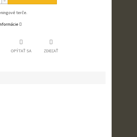
éningové terče.
informácie
OPÝTAŤ SA
ZDIEĽAŤ