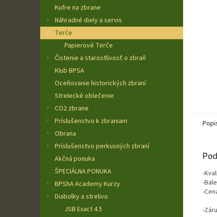
Kufre na zbrane
Náhradné diely a servis
Terče
Papierové Terče
Čistenie a starostlivosť o zbraň
Klub BPSA
Oceňovanie historických zbraní
Strelecké oblečenie
CO2 zbrane
Príslušenstvo k zbraniam
Popi
Obrana
Príslušenstvo perkusných zbraní
Pod
Akčná ponuka
ŠPECIÁLNA PONUKA
-Kval
-Bale
BPShA Academy Kurzy
-Cen
Diabolky a strelivo
JSB Exact 4.5
-Zár