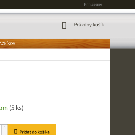
Prihlásenie
NÁKUPNÝ
Prázdny košík
KOŠÍK
KAZNÍKOV
ová
dom
(5 ks)
Pridať do košíka