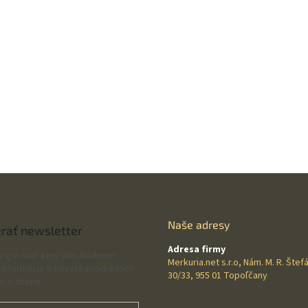
Naše adresy
rať newsletter
Adresa firmy
svoj e-mail a my Vám budeme
Merkuria.net s.r.o, Nám. M. R. Štef
 informácie o nových produktoch
30/33, 955 01 Topoľčany
m e-shope.