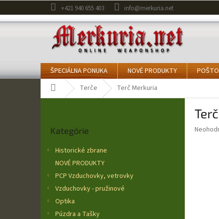
Prejsť
+421 940 655 403
info@merkuria.net
na
obsah
ŠPECIÁLNA PONUKA
NOVÉ PRODUKTY
POŠTO
Domov
Terče
Terč Merkuria
B
Terč
o
Preskočiť
č
Priemer
Neohod
Kategórie
kategórie
n
hodnote
ý
produkt
Historické zbrane
p
je
NOVÉ PRODUKTY
0,0
a
z
PCP Vzduchovky, vetrovky
n
5
e
Vzduchovky - pružinové
hviezdič
l
Optika
Púzdra a Tašky