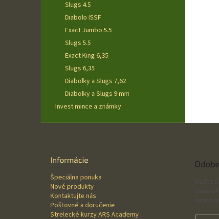
Slugs 4.5
Diabolo ISSF
Exact Jumbo 5.5
Slugs 5.5
Exact King 6,35
Slugs 6,35
Diabolky a Slugs 7,62
Diabolky a Slugs 9 mm
Invest mince a známky
Z
á
p
ä
Informácie
Odobe
t
Špeciálna ponuka
i
Vložte 
Nové produkty
e
zasielať
Kontaktujte nás
na našo
Poštovné a doručenie
Strelecké kurzy ARS Academy