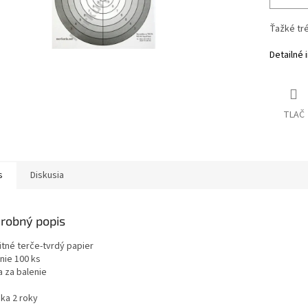
Ťažké tr
Detailné 
TLAČ
s
Diskusia
robný popis
itné terče-tvrdý papier
nie 100 ks
a za balenie
uka 2 roky