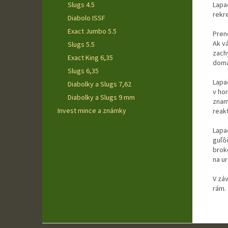
Lapa
Slugs 4.5
rekr
Diabolo ISSF
Exact Jumbo 5.5
Pren
Ak vá
Slugs 5.5
zach
Exact King 6,35
domác
Slugs 6,35
Lapa
Diabolky a Slugs 7,62
v hor
Diabolky a Slugs 9 mm
znam
Invest mince a známky
reak
Lapa
guľô
brok
na u
V zá
rám.
Z