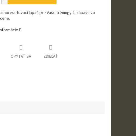
samoresetovací lapač pre Vaše tréningy či zábavu vo
 cene.
informácie
OPÝTAŤ SA
ZDIEĽAŤ