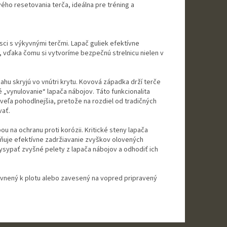
ého resetovania terča, ideálna pre tréning a
asci s výkyvnými terčmi. Lapač guliek efektívne
, vďaka čomu si vytvoríme bezpečnú strelnicu nielen v
hu skryjú vo vnútri krytu. Kovová západka drží terče
é „vynulovanie“ lapača nábojov. Táto funkcionalita
veľa pohodlnejšia, pretože na rozdiel od tradičných
vať.
 na ochranu proti korózii. Kritické steny lapača
ňuje efektívne zadržiavanie zvyškov olovených
ysypať zvyšné pelety z lapača nábojov a odhodiť ich
pevnený k plotu alebo zavesený na vopred pripravený