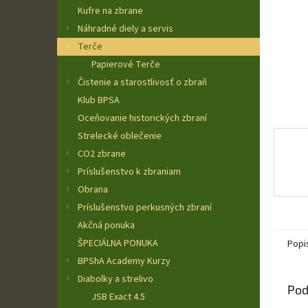
Kufre na zbrane
Náhradné diely a servis
Terče
Papierové Terče
Čistenie a starostlivosť o zbraň
Klub BPSA
Oceňovanie historických zbraní
Strelecké oblečenie
CO2 zbrane
Príslušenstvo k zbraniam
Obrana
Príslušenstvo perkusných zbraní
Akčná ponuka
ŠPECIÁLNA PONUKA
Popi
BPShA Academy Kurzy
Diabolky a strelivo
Pod
JSB Exact 4.5