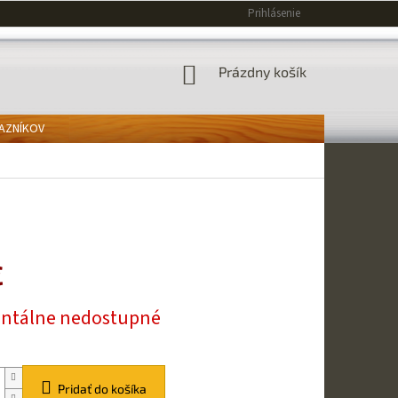
Prihlásenie
NÁKUPNÝ
Prázdny košík
KOŠÍK
KAZNÍKOV
€
ová
tálne nedostupné
Pridať do košíka