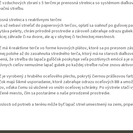
č vzduchových zbraní s 5 terčmi je prenosná strelnica so systémom diaľkov
eačnú streľbu.
osná strelnica s reaktívnymi terčmi
s už nebaví strieľať do papierových terčov, oplatí sa siahnuť po guľovej p
ytáva pelety, chráni prírodné prostredie a zároveň zabraňuje odrazu guliek
ej záhrade či na dvore, ale aj v obytnej či technickej miestnosti.
č má 4 reaktívne terče vo forme kovových plátov, ktoré sa po presnom zása
nej polohe až do zasiahnutia stredného terča, ktorý má na starosti diaľkov
ená, že streľba do lapača guľôčok poskytuje veľa pozitívnych emócií a je o
tívnych cieľov nemusíme lapač guliek po každej streľbe ručne znovu aktivo
č je vyrobený z hrubého oceľového plechu, pokrytý čiernou práškovou farbou
čok majú šikmé usporiadanie, ktoré zabraňuje odrazu oceľových BB a umož
ov, vďaka čomu sú uložené vo vnútri oceľovej schránky. Po výstrele stačí v
rčené miesto, čím sa postaráme o naše prirodzené prostredie.
vislosti od potrieb a terénu môže byť lapač striel umiestnený na zemi, pri