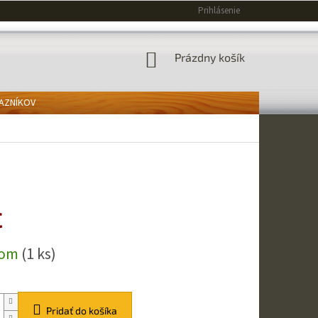
Prihlásenie
NÁKUPNÝ
Prázdny košík
KOŠÍK
KAZNÍKOV
€
ová
dom
(1 ks)
Pridať do košíka