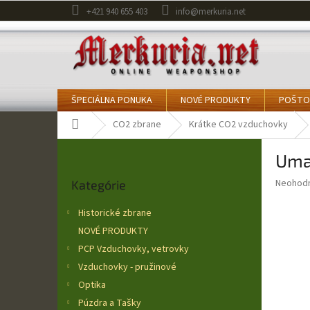
Prejsť
+421 940 655 403
info@merkuria.net
na
obsah
ŠPECIÁLNA PONUKA
NOVÉ PRODUKTY
POŠTO
Domov
CO2 zbrane
Krátke CO2 vzduchovky
B
Umar
o
Preskočiť
č
Priemer
Neohod
Kategórie
kategórie
n
hodnote
ý
produkt
Historické zbrane
p
je
NOVÉ PRODUKTY
0,0
a
z
PCP Vzduchovky, vetrovky
n
5
e
Vzduchovky - pružinové
hviezdič
l
Optika
Púzdra a Tašky