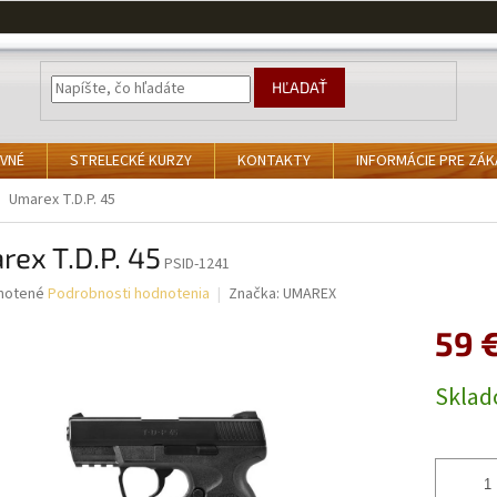
HĽADAŤ
VNÉ
STRELECKÉ KURZY
KONTAKTY
INFORMÁCIE PRE ZÁ
Umarex T.D.P. 45
ex T.D.P. 45
PSID-1241
né
notené
Podrobnosti hodnotenia
Značka:
UMAREX
nie
59 
u
Jednotk
Skla
cena:
iek.