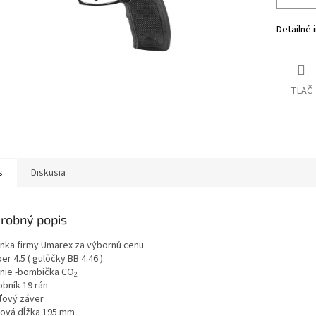
Detailné 
TLAČ
s
Diskusia
robný popis
inka firmy Umarex za výbornú cenu
ber 4.5 ( gulôčky BB 4.46 )
enie -bombička CO
2
obník 19 rán
ľový záver
ková dĺžka 195 mm