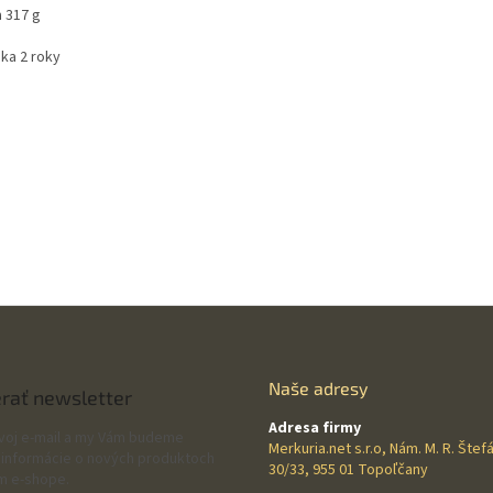
a 317 g
uka 2 roky
Naše adresy
rať newsletter
Adresa firmy
svoj e-mail a my Vám budeme
Merkuria.net s.r.o, Nám. M. R. Štef
 informácie o nových produktoch
30/33, 955 01 Topoľčany
m e-shope.