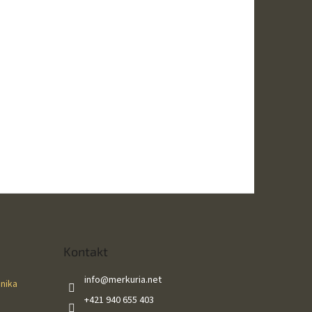
Kontakt
info
@
merkuria.net
ánika
+421 940 655 403