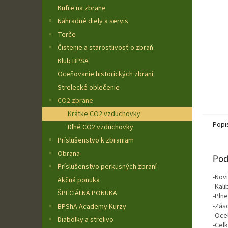
Kufre na zbrane
Náhradné diely a servis
Terče
Čistenie a starostlivosť o zbraň
Klub BPSA
Oceňovanie historických zbraní
Strelecké oblečenie
CO2 zbrane
Krátke CO2 vzduchovky
Popi
Dlhé CO2 vzduchovky
Príslušenstvo k zbraniam
Obrana
Pod
Príslušenstvo perkusných zbraní
-Nov
Akčná ponuka
-Kali
ŠPECIÁLNA PONUKA
-Pln
-Zás
BPShA Academy Kurzy
-Oce
Diabolky a strelivo
-Cel