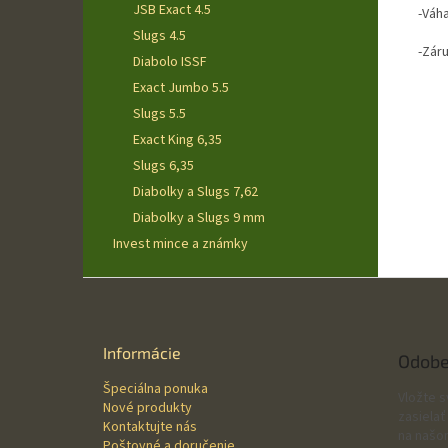
JSB Exact 4.5
-Váh
Slugs 4.5
-Zár
Diabolo ISSF
Exact Jumbo 5.5
Slugs 5.5
Exact King 6,35
Slugs 6,35
Diabolky a Slugs 7,62
Diabolky a Slugs 9 mm
Invest mince a známky
Z
á
p
ä
Informácie
Odobe
t
Špeciálna ponuka
i
Vložte 
Nové produkty
e
zasielať
Kontaktujte nás
na našo
Poštovné a doručenie