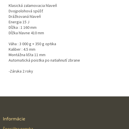
Klasická zalamovacia hlaveň
Dvojpolohová spúšť
Drážkovaná hlaveň
Energia 15 J
Dĺžka : 1 160 mm
Dĺžka hlavne 410 mm
Váha : 3 000 g + 350 g optika
Kaliber : 4.5 mm
Montážna lišta 11 mm
Automatická poistka po natiahnutí zbrane
-Záruka 2 roky
Z
á
p
ä
Informácie
t