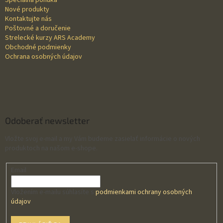
Špeciálna ponuka
i
Nové produkty
e
Kontaktujte nás
Poštovné a doručenie
Strelecké kurzy ARS Academy
Obchodné podmienky
Ochrana osobných údajov
Odoberať newsletter
Vložte svoj e-mail a my Vám budeme zasielať informácie o nových
produktoch na našom e-shope.
Email
Vložením e-mailu súhlasíte s
podmienkami ochrany osobných
údajov