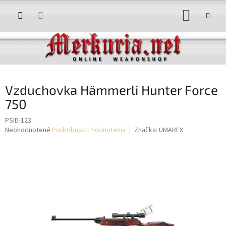
Prejsť
NÁKUP
na
obsah
KOŠÍK
Vzduchovka Hämmerli Hunter Force
750
PSID-123
Priemerné
Neohodnotené
Podrobnosti hodnotenia
Značka:
UMAREX
hodnotenie
produktu
je
0,0
z
5
hviezdičiek.