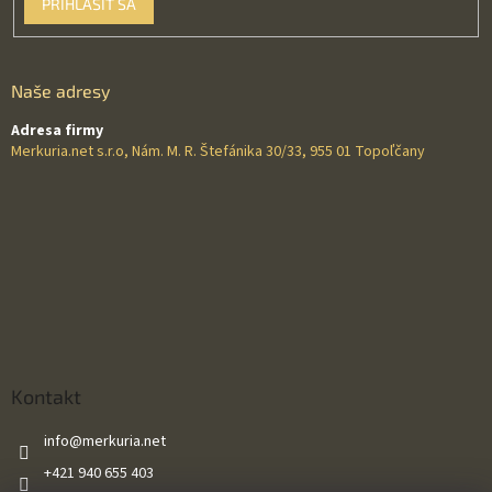
PRIHLÁSIŤ SA
Naše adresy
Adresa firmy
Merkuria.net s.r.o, Nám. M. R. Štefánika 30/33, 955 01 Topoľčany
Kontakt
info
@
merkuria.net
+421 940 655 403