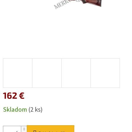
162 €
Jednotková
Skladom
(2 ks)
cena: