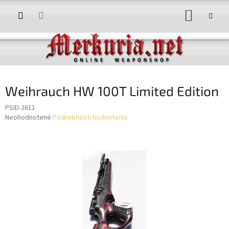
Prejsť
NÁKUP
na
obsah
KOŠÍK
Weihrauch HW 100T Limited Edition
PSID-2611
Priemerné
Neohodnotené
Podrobnosti hodnotenia
hodnotenie
produktu
je
0,0
z
5
hviezdičiek.