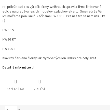
Pri príležitosti 125 výročia firmy Weihrauch spravila firma limitované
edície najpredávanejších modelov vzduchoviek a to: Sme radi že Vám
ich môžeme ponúknuť. Začíname HW 100 T. Pre náš trh sa nám ušli 3 ks
:-)
HW 50 S
HW 97 KT
HW 100 T
Klavirny červeno čierny lak. Vyrobených len 300 ks pre celý svet.
Detailné informácie
OPÝTAŤ SA
ZDIEĽAŤ