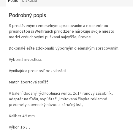
Popis
Diskusia
Podrobný popis
S presláveným remeselným spracovaním a excelentnou
presnosťou si Weihrauch prirodzene nárokuje svoje miesto
medzi vzduchovými puškami najvyššej úrovne.
Dokonalé ešte zdokonalili výborným dielenským spracovaním.
Výborná investícia.
Vynikajúca presnosť bez vibrácií
Match športová spúšť
V balení dodaný rýchloplniaci ventil, 2x 14 ranový zásobník,
adaptér na fľašu, vypúšťač ,limitovaná čiapka,reklamné
predmety slovenský návod a záručný list,
Kaliber 4.5 mm
Výkon 16.3 J