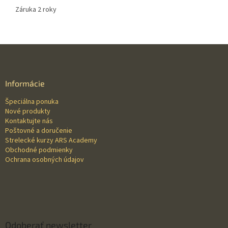
Záruka 2 roky
Z
á
p
ä
Informácie
t
Špeciálna ponuka
i
Nové produkty
e
Kontaktujte nás
Poštovné a doručenie
Strelecké kurzy ARS Academy
Obchodné podmienky
Ochrana osobných údajov
Odoberať newsletter