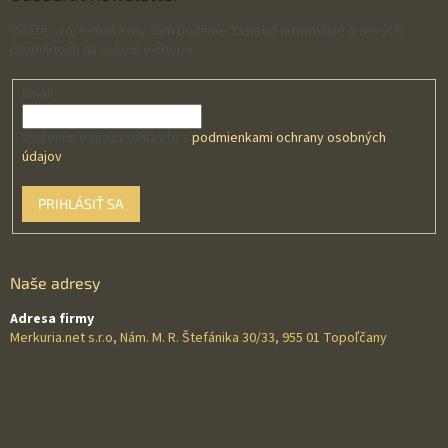
Vložte svoj e-mail a my Vám budeme zasielať informácie o nových
produktoch na našom e-shope.
Email
Vložením e-mailu súhlasíte s
podmienkami ochrany osobných
údajov
PRIHLÁSIŤ SA
Naše adresy
Adresa firmy
Merkuria.net s.r.o, Nám. M. R. Štefánika 30/33, 955 01 Topoľčany