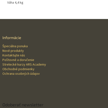
Váha 4,4 kg
Z
á
p
ä
Informácie
t
Špeciálna ponuka
i
Nové produkty
e
Kontaktujte nás
Poštovné a doručenie
Strelecké kurzy ARS Academy
Obchodné podmienky
Ochrana osobných údajov
Odoberať newsletter