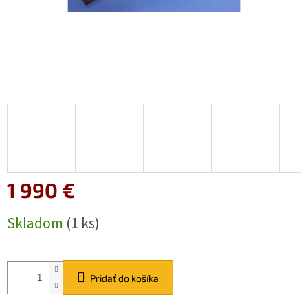
1 990 €
Jednotková
Skladom
(1 ks)
cena:
Pridať do košíka