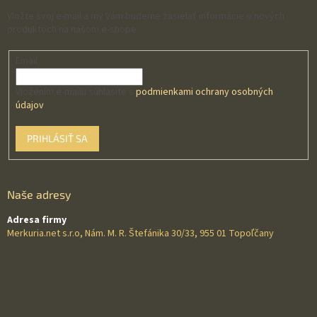
Vložte svoj e-mail a my Vám budeme zasielať informácie o nových
produktoch na našom e-shope.
Email
Vložením e-mailu súhlasíte s
podmienkami ochrany osobných
údajov
PRIHLÁSIŤ SA
Naše adresy
Adresa firmy
Merkuria.net s.r.o, Nám. M. R. Štefánika 30/33, 955 01 Topoľčany