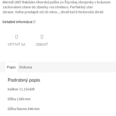
Werndl 1867 Rakúsko Uhorská puška zo Štyrskej zbrojovky v krásnom
zachovalom stave do zbierky i na strelnicu. Perfektný stav
zbrane.
Voľne predajné od 18 rokov , zbraň kat D historická zbraň.
Detailné informácie
OPÝTAŤ SA
ZDIEĽAŤ
Popis
Diskusia
Podrobný popis
Kaliber 11.15x42R
Dĺžka 1280 mm
Dĺžka hlavne 846 mm