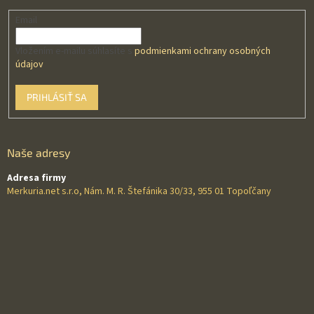
Email
Vložením e-mailu súhlasíte s
podmienkami ochrany osobných
údajov
PRIHLÁSIŤ SA
Naše adresy
Adresa firmy
Merkuria.net s.r.o, Nám. M. R. Štefánika 30/33, 955 01 Topoľčany