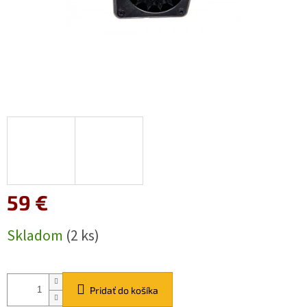
59 €
Jednotková
Skladom
(2 ks)
cena:
Pridať do košíka