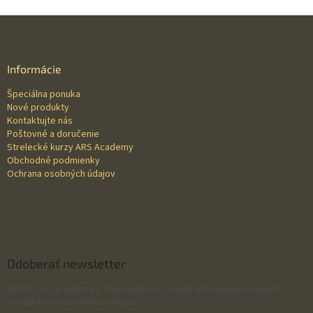
Z
á
p
ä
Informácie
t
Špeciálna ponuka
i
Nové produkty
e
Kontaktujte nás
Poštovné a doručenie
Strelecké kurzy ARS Academy
Obchodné podmienky
Ochrana osobných údajov
Odoberať newsletter
Vložte svoj e-mail a my Vám budeme zasielať informácie o nových
produktoch na našom e-shope.