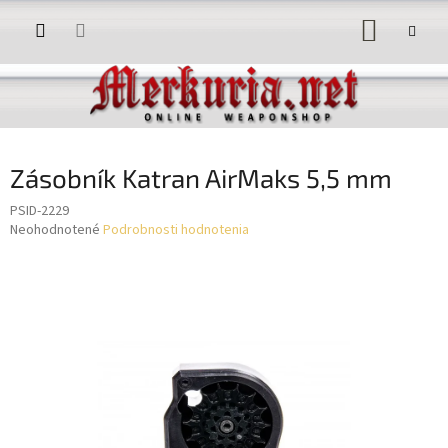
Prejsť
NÁKUP
na
obsah
KOŠÍK
Zásobník Katran AirMaks 5,5 mm
PSID-2229
Priemerné
Neohodnotené
Podrobnosti hodnotenia
hodnotenie
produktu
je
0,0
z
5
hviezdičiek.