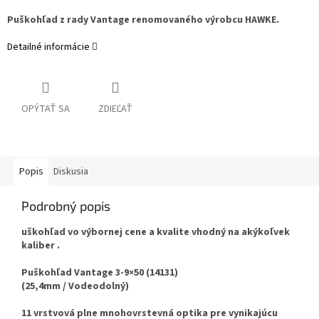
Puškohľad z rady Vantage renomovaného výrobcu HAWKE.
Detailné informácie
OPÝTAŤ SA
ZDIEĽAŤ
Popis
Diskusia
Podrobný popis
uškohľad vo výbornej cene a kvalite vhodný na akýkoľvek
kaliber .
Puškohľad Vantage 3-9×50 (14131)
(25,4mm / Vodeodolný)
11 vrstvová plne mnohovrstevná optika pre vynikajúcu