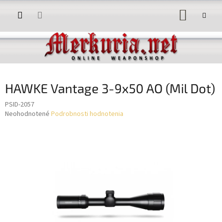
Prejsť
NÁKUP
na
obsah
KOŠÍK
HAWKE Vantage 3-9x50 AO (Mil Dot)
PSID-2057
Priemerné
Neohodnotené
Podrobnosti hodnotenia
hodnotenie
produktu
je
0,0
z
5
hviezdičiek.