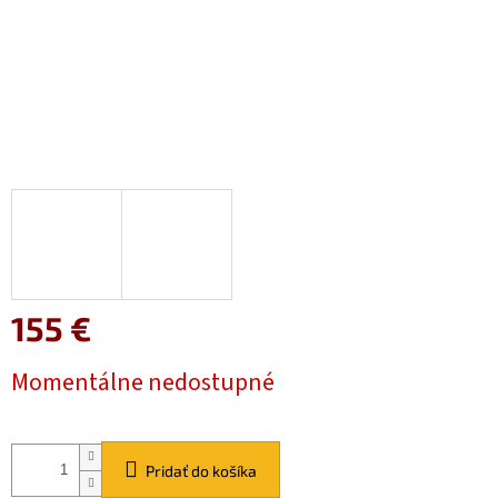
155 €
Jednotková
Momentálne nedostupné
cena:
Pridať do košíka