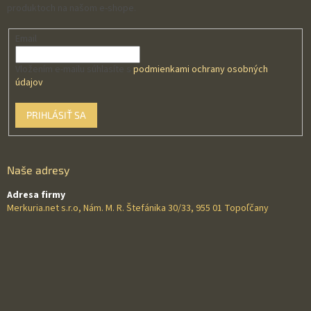
produktoch na našom e-shope.
Email
Vložením e-mailu súhlasíte s
podmienkami ochrany osobných
údajov
PRIHLÁSIŤ SA
Naše adresy
Adresa firmy
Merkuria.net s.r.o, Nám. M. R. Štefánika 30/33, 955 01 Topoľčany