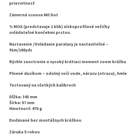
priesvitnosť
Zámerná osnova Mil Dot
¼ MOA (predstavuje 1 klik) nízkoprofilové vežičky
ovládateľné končekmi prstov.
Nastavenie /Ovládanie paralaxy je nastaviteľné –
91m/100yds
Rýchle zaostrenie a vysoký krútiaci moment zoom krúžku
Plnené dusíkom – odolný voči vode, nárazu (otrasu), hmle
Testovaný na všetkých kalibroch
Dĺžka: 343 mm
Šírka: 57 mm
Hmotnosť: 470 g
Dodávané bez montážnych krúžkov.
Záruka 5 rokov.