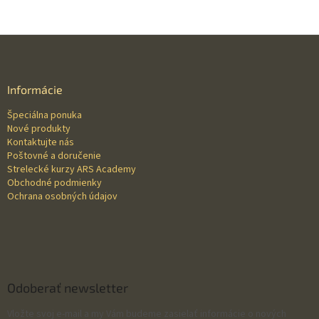
Z
á
p
ä
Informácie
t
Špeciálna ponuka
i
Nové produkty
e
Kontaktujte nás
Poštovné a doručenie
Strelecké kurzy ARS Academy
Obchodné podmienky
Ochrana osobných údajov
Odoberať newsletter
Vložte svoj e-mail a my Vám budeme zasielať informácie o nových