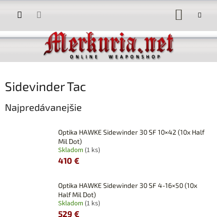
Prejsť
NÁKUP
na
obsah
KOŠÍK
Sidevinder Tac
Najpredávanejšie
Optika HAWKE Sidewinder 30 SF 10×42 (10x Half
Mil Dot)
Skladom
(1 ks)
410 €
Optika HAWKE Sidewinder 30 SF 4-16×50 (10x
Half Mil Dot)
Skladom
(1 ks)
529 €