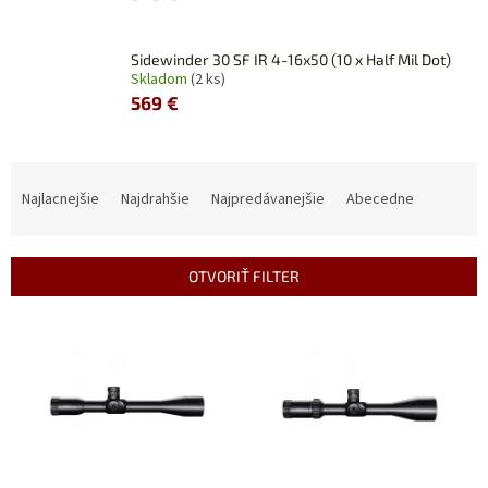
Sidewinder 30 SF IR 4-16x50 (10 x Half Mil Dot)
Skladom
(2 ks)
569 €
R
a
Najlacnejšie
Najdrahšie
Najpredávanejšie
Abecedne
d
e
n
OTVORIŤ FILTER
i
e
V
p
ý
r
p
o
i
d
s
u
p
k
r
t