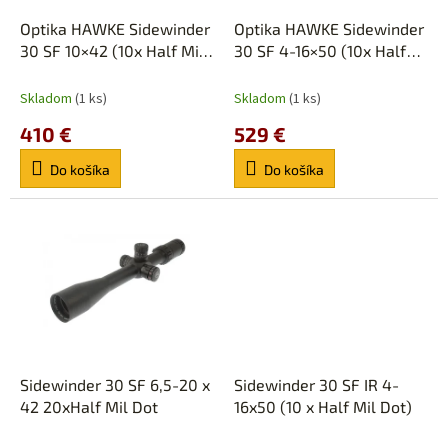
o
o
d
Optika HAWKE Sidewinder
Optika HAWKE Sidewinder
v
u
30 SF 10×42 (10x Half Mil
30 SF 4-16×50 (10x Half
k
Dot)
Mil Dot)
t
Skladom
(1 ks)
Skladom
(1 ks)
o
410 €
529 €
v
Do košíka
Do košíka
Sidewinder 30 SF 6,5-20 x
Sidewinder 30 SF IR 4-
42 20xHalf Mil Dot
16x50 (10 x Half Mil Dot)