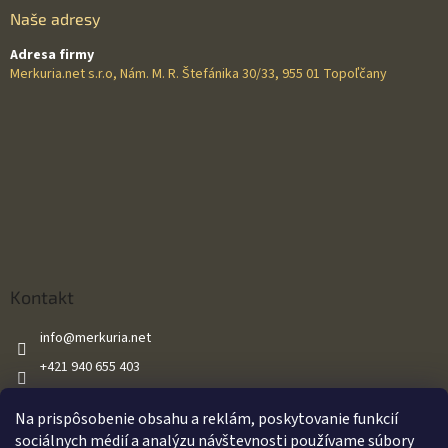
Naše adresy
Adresa firmy
Merkuria.net s.r.o, Nám. M. R. Štefánika 30/33, 955 01 Topoľčany
Kontakt
info
@
merkuria.net
+421 940 655 403
+421 940 655 403
Na prispôsobenie obsahu a reklám, poskytovanie funkcií
Merkuria.net
sociálnych médií a analýzu návštevnosti používame súbory