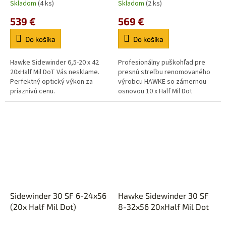
Skladom
(4 ks)
Skladom
(2 ks)
539 €
569 €
Do košíka
Do košíka
Hawke Sidewinder 6,5-20 x 42
Profesionálny puškohľad pre
20xHalf Mil DoT Vás nesklame.
presnú streľbu renomovaného
Perfektný optický výkon za
výrobcu HAWKE so zámernou
priaznivú cenu.
osnovou 10 x Half Mil Dot
laserom vytepanou do skla.
Sidewinder 30 SF 6-24x56
Hawke Sidewinder 30 SF
(20x Half Mil Dot)
8-32x56 20xHalf Mil Dot