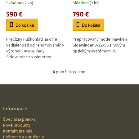
Skladom
(2 ks)
Skladom
(2 ks)
590 €
790 €
Do košíka
Do košíka
Precízny Puškohľad na dlhé
Prepracovaný model Hawken
vzdialenosti od renomovaného
Sidewinder 8-32x56 s novým
výrobcu HAWKE rady
optickým systémom H5.
Sidewinder so zámernou
osnovou 20 xHalf Mil Dot
laserom vytepanou do skla.
6
položiek celkom
O
v
l
Z
á
á
d
p
a
ä
Informácie
c
t
i
Špeciálna ponuka
i
e
Nové produkty
p
e
Kontaktujte nás
r
Poštovné a doručenie