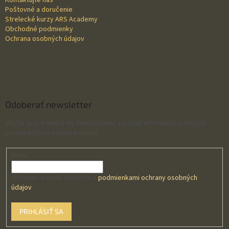
Kontaktujte nás
Poštovné a doručenie
Strelecké kurzy ARS Academy
Obchodné podmienky
Ochrana osobných údajov
Odoberať newsletter
Vložte svoj e-mail a my Vám budeme zasielať informácie o nových
produktoch na našom e-shope.
Email
Vložením e-mailu súhlasíte s
podmienkami ochrany osobných
údajov
PRIHLÁSIŤ SA