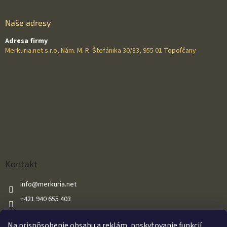
Naše adresy
Adresa firmy
Merkuria.net s.r.o, Nám. M. R. Štefánika 30/33, 955 01 Topoľčany
Kontakt
info
@
merkuria.net
+421 940 655 403
+421 940 655 403
Na prispôsobenie obsahu a reklám, poskytovanie funkcií