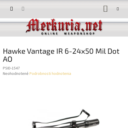
Prejsť
NÁKUP
na
obsah
KOŠÍK
Hawke Vantage IR 6-24x50 Mil Dot
AO
PSID-1547
Priemerné
Neohodnotené
Podrobnosti hodnotenia
hodnotenie
produktu
je
0,0
z
5
hviezdičiek.