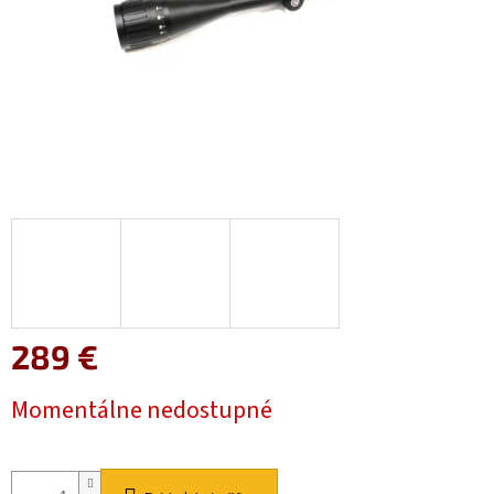
289 €
Jednotková
Momentálne nedostupné
cena: