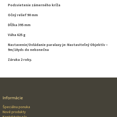
Podsvietenie zámerného kríža
Očný relief 90 mm
Dĺžka 395 mm
Váha 625 g
Nastavenie/Ovládanie paralaxy je: Nastaviteľný Objektív –
9m/10yds do nekonečna
Záruka 2 roky.
Z
á
p
ä
Informácie
t
Špeciálna ponuka
i
Nové produkty
e