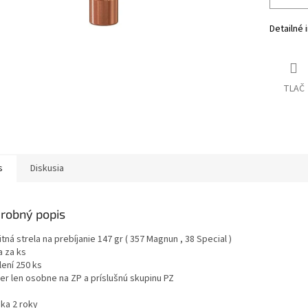
Detailné 
TLAČ
s
Diskusia
robný popis
itná strela na prebíjanie 147 gr ( 357 Magnun , 38 Special )
a za ks
lení 250 ks
er len osobne na ZP a príslušnú skupinu PZ
uka 2 roky