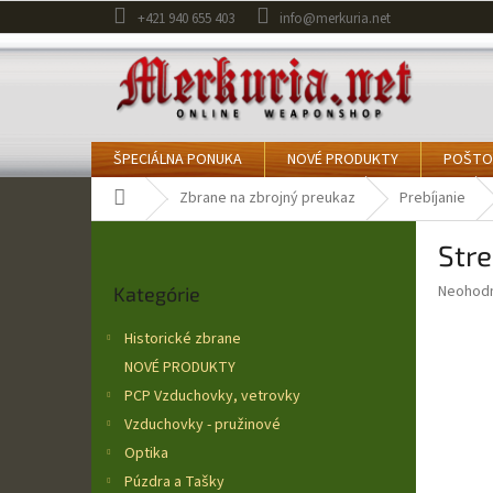
Prejsť
+421 940 655 403
info@merkuria.net
na
obsah
ŠPECIÁLNA PONUKA
NOVÉ PRODUKTY
POŠTO
Domov
Zbrane na zbrojný preukaz
Prebíjanie
B
Stre
o
Preskočiť
č
Priemer
Neohod
Kategórie
kategórie
n
hodnote
ý
produkt
Historické zbrane
p
je
NOVÉ PRODUKTY
0,0
a
z
PCP Vzduchovky, vetrovky
n
5
e
Vzduchovky - pružinové
hviezdič
l
Optika
Púzdra a Tašky