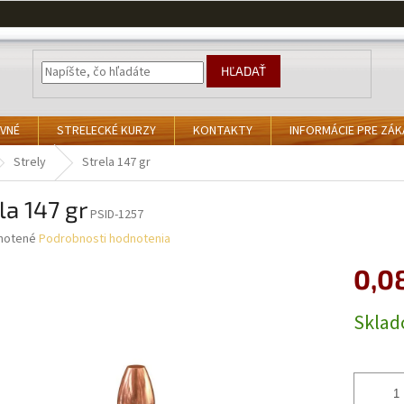
HĽADAŤ
VNÉ
STRELECKÉ KURZY
KONTAKTY
INFORMÁCIE PRE ZÁ
Strely
Strela 147 gr
la 147 gr
PSID-1257
né
notené
Podrobnosti hodnotenia
nie
0,0
u
Jednotk
Skla
cena:
iek.