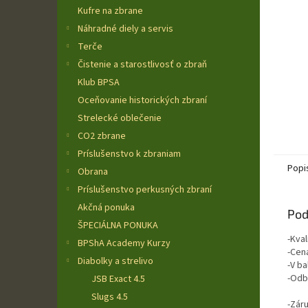
Kufre na zbrane
Náhradné diely a servis
Terče
Čistenie a starostlivosť o zbraň
Klub BPSA
Oceňovanie historických zbraní
Strelecké oblečenie
CO2 zbrane
Príslušenstvo k zbraniam
Popi
Obrana
Príslušenstvo perkusných zbraní
Akčná ponuka
Pod
ŠPECIÁLNA PONUKA
-Kval
BPShA Academy Kurzy
-Cen
Diabolky a strelivo
-V ba
-Odb
JSB Exact 4.5
Slugs 4.5
-Zár