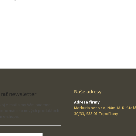
Naše adresy
rať newsletter
Adresa firmy
svoj e-mail a my Vám budeme
Merkuria.net s.r.o, Nám. M. R. Štef
 informácie o nových produktoch
30/33, 955 01 Topoľčany
m e-shope.