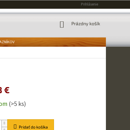
Prihlásenie
NÁKUPNÝ
Prázdny košík
KOŠÍK
KAZNÍKOV
8 €
ová
dom
(>5 ks)
Pridať do košíka