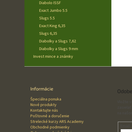
Diabolo ISSF
Exact Jumbo 5.5
Slugs 5.5
Exact King 6,35
Slugs 6,35
Diabolky a Slugs 7,62
Diabolky a Slugs 9 mm
Invest mince a známky
Z
á
p
ä
Informácie
Odobe
t
Špeciálna ponuka
i
Vložte 
Nové produkty
e
zasielať
Kontaktujte nás
na našo
Poštovné a doručenie
Strelecké kurzy ARS Academy
Email
Obchodné podmienky