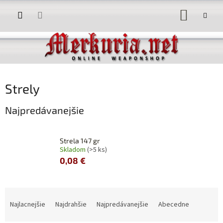
Prejsť
NÁKUP
na
obsah
KOŠÍK
Strely
Najpredávanejšie
Strela 147 gr
Skladom
(>5 ks)
0,08 €
R
a
Najlacnejšie
Najdrahšie
Najpredávanejšie
Abecedne
d