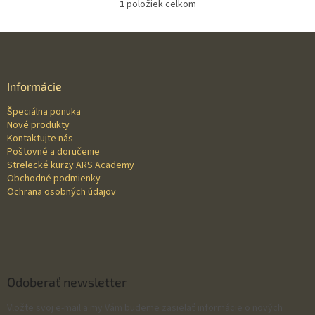
1
položiek celkom
O
v
l
Z
á
á
d
p
a
ä
Informácie
c
t
i
Špeciálna ponuka
i
e
Nové produkty
p
e
Kontaktujte nás
r
Poštovné a doručenie
v
Strelecké kurzy ARS Academy
k
Obchodné podmienky
y
Ochrana osobných údajov
v
ý
p
i
s
u
Odoberať newsletter
Vložte svoj e-mail a my Vám budeme zasielať informácie o nových