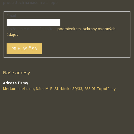
produktoch na našom e-shope.
Email
Vložením e-mailu súhlasíte s
podmienkami ochrany osobných
údajov
PRIHLÁSIŤ SA
Naše adresy
Adresa firmy
Merkuria.net s.r.o, Nám. M. R. Štefánika 30/33, 955 01 Topoľčany